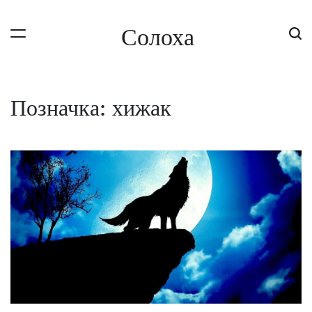
Skip
to
Солоха
content
Позначка:
хижак