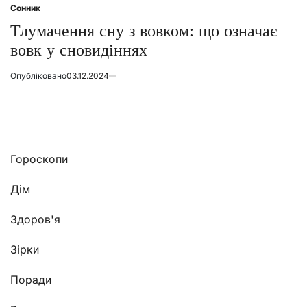
Сонник
Posted
in
Тлумачення сну з вовком: що означає
вовк у сновидіннях
Опубліковано
03.12.2024
Гороскопи
Дім
Здоров'я
Зірки
Поради