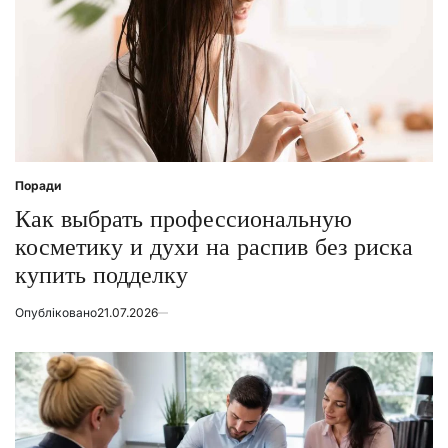
Поради
Posted
in
Как выбрать профессиональную
косметику и духи на распив без риска
купить подделку
Опубліковано
21.07.2026