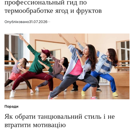
профессиональный гид по
термообработке ягод и фруктов
Опубліковано
31.07.2026
Поради
Posted
in
Як обрати танцювальний стиль і не
втратити мотивацію