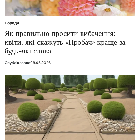
Поради
Posted
in
Як правильно просити вибачення:
квіти, які скажуть «Пробач» краще за
будь-які слова
Опубліковано
08.05.2026