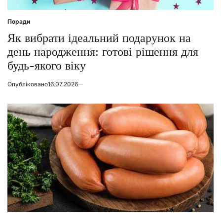
Поради
Posted
in
Як вибрати ідеальний подарунок на
день народження: готові рішення для
будь-якого віку
Опубліковано
16.07.2026