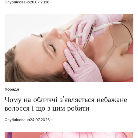
Опубліковано
28.07.2026
Поради
Posted
in
Чому на обличчі з’являється небажане
волосся і що з цим робити
Опубліковано
24.07.2026