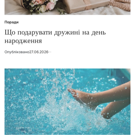
Поради
Posted
in
Що подарувати дружині на день
народження
Опубліковано
27.06.2026
Поради