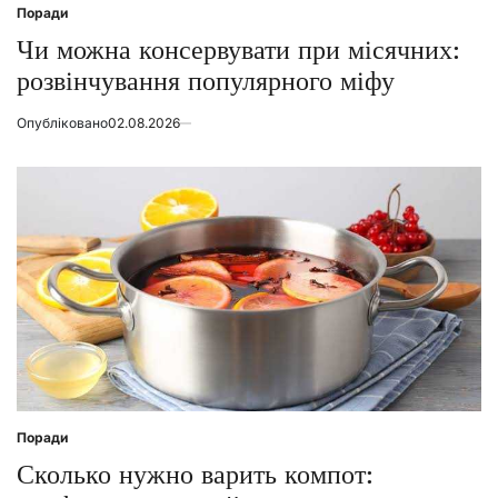
Поради
Posted
in
Чи можна консервувати при місячних:
розвінчування популярного міфу
Опубліковано
02.08.2026
Поради
Posted
in
Сколько нужно варить компот: