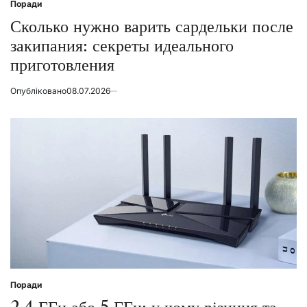
Поради
Posted
in
Сколько нужно варить сардельки после
закипания: секреты идеального
приготовления
Опубліковано
08.07.2026
Поради
Posted
in