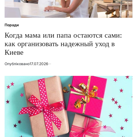
Поради
Posted
in
Когда мама или папа остаются сами:
как организовать надежный уход в
Киеве
Опубліковано
17.07.2026