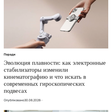
Поради
Posted
in
Эволюция плавности: как электронные
стабилизаторы изменили
кинематографию и что искать в
современных гироскопических
подвесах
Опубліковано
30.06.2026