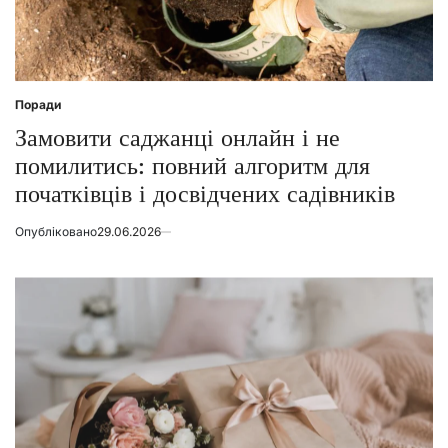
Поради
Posted
in
Замовити саджанці онлайн і не
помилитись: повний алгоритм для
початківців і досвідчених садівників
Опубліковано
29.06.2026