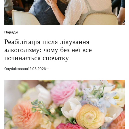
Поради
Posted
in
Реабілітація після лікування
алкоголізму: чому без неї все
починається спочатку
Опубліковано
12.05.2026