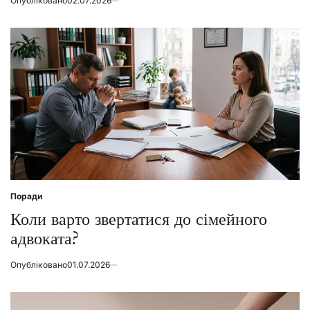
Опубліковано
02.07.2026
Поради
Posted
in
Коли варто звертатися до сімейного
адвоката?
Опубліковано
01.07.2026