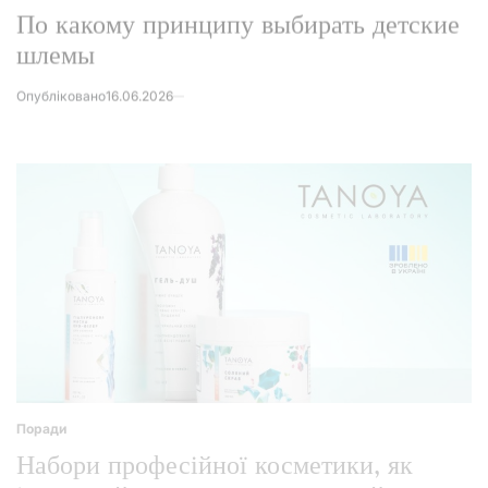
Опубліковано
16.06.2026
Поради
Posted
in
Набори професійної косметики, як
ідеальний жест уваги: огляд найкращих
рішень від TANOYA
Опубліковано
16.06.2026