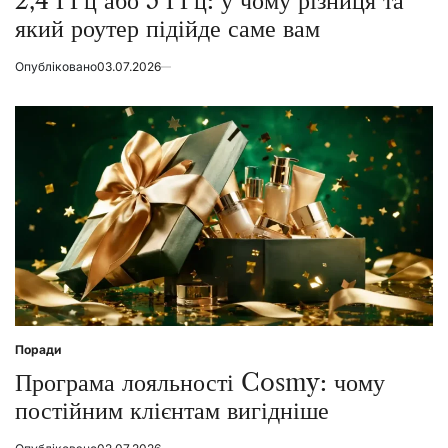
2,4 ГГц або 5 ГГц: у чому різниця та
який роутер підійде саме вам
Опубліковано
03.07.2026
Поради
Posted
in
Програма лояльності Cosmy: чому
постійним клієнтам вигідніше