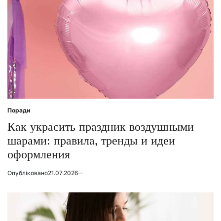
Поради
Posted
in
Как украсить праздник воздушными
шарами: правила, тренды и идеи
оформления
Опубліковано
21.07.2026