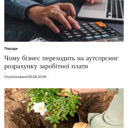
Поради
Posted
in
Чому бізнес переходить на аутсорсинг
розрахунку заробітної плати
Опубліковано
29.06.2026