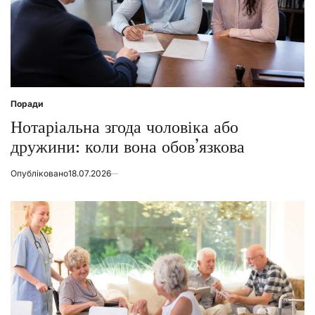
Поради
Posted
in
Нотаріальна згода чоловіка або
дружини: коли вона обов’язкова
Опубліковано
18.07.2026