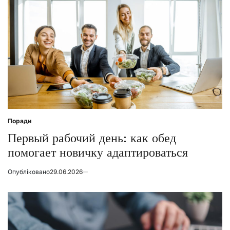
Поради
Posted
in
Первый рабочий день: как обед
помогает новичку адаптироваться
Опубліковано
29.06.2026