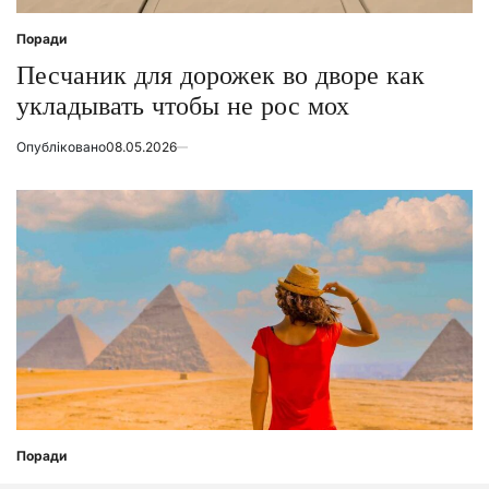
Поради
Posted
in
Песчаник для дорожек во дворе как
укладывать чтобы не рос мох
Опубліковано
08.05.2026
Поради
Posted
in