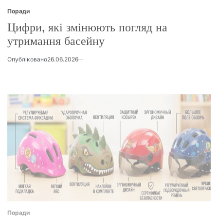
Posted
in
Цифри, які змінюють погляд на
утримання басейну
Опубліковано
26.06.2026
Поради
Posted
in
По какому принципу выбирать детские
шлемы