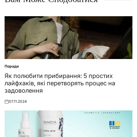
Поради
Posted
in
Як полюбити прибирання: 5 простих
лайфхаків, які перетворять процес на
задоволення
07.11.2024
Posted
on