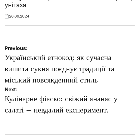
унітаза
26.09.2024
Posted
on
Навігація
Previous:
записів
Український етнокод: як сучасна
вишита сукня поєднує традиції та
міський повсякденний стиль
Next:
Кулінарне фіаско: свіжий ананас у
салаті – невдалий експеримент.