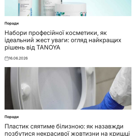
Поради
Posted
in
Набори професійної косметики, як
ідеальний жест уваги: огляд найкращих
рішень від TANOYA
16.06.2026
Posted
on
Поради
Posted
in
Пластик сяятиме білизною: як назавжди
позбутися некрасивої жовтизни на кришці