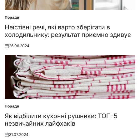
Поради
Posted
in
Неїстівні речі, які варто зберігати в
холодильнику: результат приємно здивує
26.06.2024
Posted
on
Поради
Posted
in
Як відбілити кухонні рушники: ТОП-5
незвичайних лайфхаків
31.07.2024
Posted