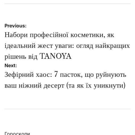
on
Навігація
Previous:
записів
Набори професійної косметики, як
ідеальний жест уваги: огляд найкращих
рішень від TANOYA
Next:
Зефірний хаос: 7 пасток, що руйнують
ваш ніжний десерт (та як їх уникнути)
Гороскопи