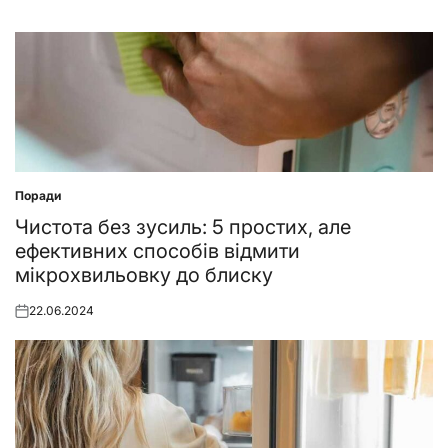
Поради
Posted
in
Чистота без зусиль: 5 простих, але
ефективних способів відмити
мікрохвильовку до блиску
22.06.2024
Posted
on