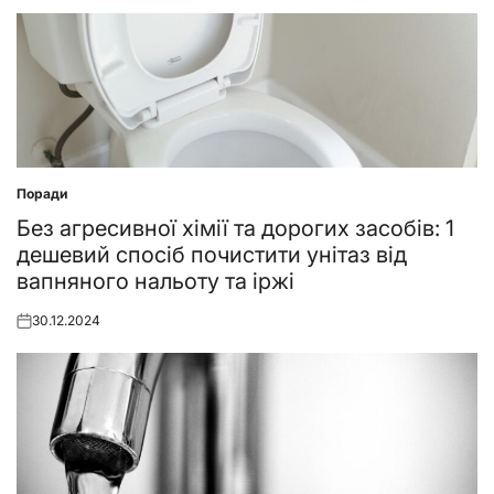
Поради
Posted
in
Без агресивної хімії та дорогих засобів: 1
дешевий спосіб почистити унітаз від
вапняного нальоту та іржі
30.12.2024
Posted
on