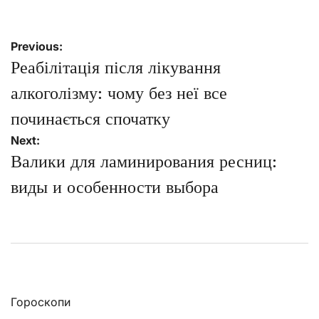
Навігація
Previous:
записів
Реабілітація після лікування
алкоголізму: чому без неї все
починається спочатку
Next:
Валики для ламинирования ресниц:
виды и особенности выбора
Гороскопи