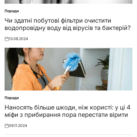
Поради
Posted
in
Чи здатні побутові фільтри очистити
водопровідну воду від вірусів та бактерій?
13.08.2024
Posted
on
Поради
Posted
in
Наносять більше шкоди, ніж користі: у ці 4
міфи з прибирання пора перестати вірити
09.11.2024
Posted
on