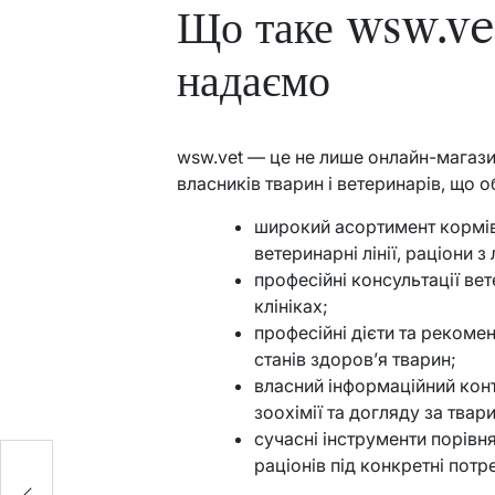
Що таке wsw.vet
надаємо
wsw.vet — це не лише онлайн-магази
власників тварин і ветеринарів, що о
широкий асортимент кормів д
ветеринарні лінії, раціони з
професійні консультації ве
клініках;
професійні дієти та рекоме
станів здоров’я тварин;
власний інформаційний конт
зоохімії та догляду за твар
сучасні інструменти порівня
е
раціонів під конкретні потр
у