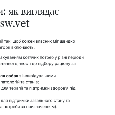
и: як виглядає
wsw.vet
й так, щоб кожен власник міг швидко
егорії включають:
ахуванням котячих потреб у різні періоди
етичної цінності до підбору раціону за
для собак
з індивідуальними
атологій та станів;
 для терапії та підтримки здоров’я під
и для підтримки загального стану та
за потреби за призначенням).