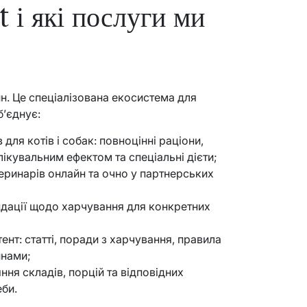
 і які послуги ми
н. Це спеціалізована екосистема для
б’єднує:
ля котів і собак: повноцінні раціони,
 лікувальним ефектом та спеціальні дієти;
теринарів онлайн та очно у партнерських
ндації щодо харчування для конкретних
ент: статті, поради з харчування, правила
инами;
ння складів, порцій та відповідних
еби.