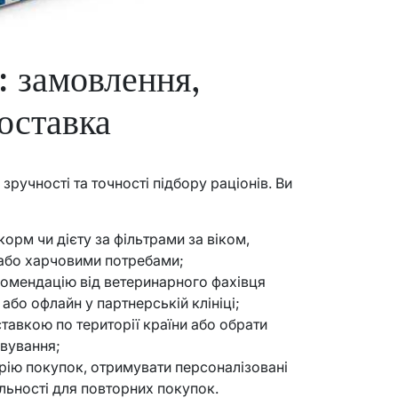
 замовлення,
доставка
зручності та точності підбору раціонів. Ви
орм чи дієту за фільтрами за віком,
або харчовими потребами;
комендацію від ветеринарного фахівця
або офлайн у партнерській клініці;
авкою по території країни або обрати
овування;
рію покупок, отримувати персоналізовані
льності для повторних покупок.