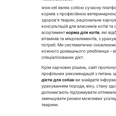
wsw.vet являє собою сучасну платф
кормів з професійною ветеринарною
здоров’я тварин, раціональне харчув
консультацій для власників котів та 
асортимент
корма для котів
, які ві
вітамінів та мікроелементів, з ураху
потреб. Ми систематично оновлюємо
кожного домашнього улюбленця – в
спеціалізованих дієт.
Крім харчових рішень, сайт пропону
профільних рекомендацій з питань зд
дієти для собак
ви знайдете інформ
урахуванням породи, віку, стану здор
допомагають підтримувати оптимальн
зменшувати ризики можливих усклад
тварини.