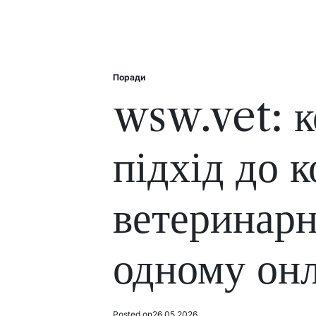
Поради
Posted
in
wsw.vet: 
підхід до к
ветеринарн
одному онл
Posted on
26.05.2026