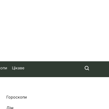
копи
Цікаве
Гороскопи
Дім