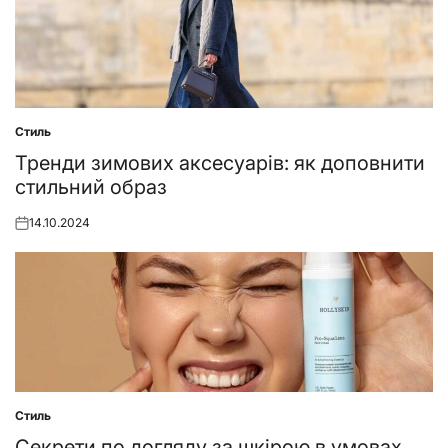
Стиль
Posted
in
Тренди зимових аксесуарів: як доповнити
стильний образ
14.10.2024
Posted
on
Стиль
Posted
in
Секрети по догляду за шкірою в умовах