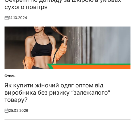
сухого повітря
14.10.2024
Posted
on
Стиль
Posted
in
Як купити жіночий одяг оптом від
виробника без ризику “залежалого”
товару?
25.02.2026
Posted
on