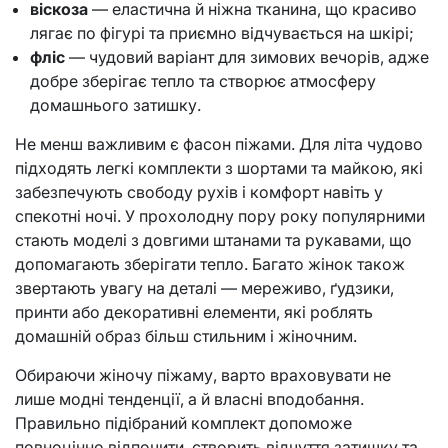
віскоза
— еластична й ніжна тканина, що красиво
лягає по фігурі та приємно відчувається на шкірі;
фліс
— чудовий варіант для зимових вечорів, адже
добре зберігає тепло та створює атмосферу
домашнього затишку.
Не менш важливим є фасон піжами. Для літа чудово
підходять легкі комплекти з шортами та майкою, які
забезпечують свободу рухів і комфорт навіть у
спекотні ночі. У прохолодну пору року популярними
стають моделі з довгими штанами та рукавами, що
допомагають зберігати тепло. Багато жінок також
звертають увагу на деталі — мереживо, ґудзики,
принти або декоративні елементи, які роблять
домашній образ більш стильним і жіночним.
Обираючи жіночу піжаму, варто враховувати не
лише модні тенденції, а й власні вподобання.
Правильно підібраний комплект допоможе
повноцінно відпочити, створить відчуття затишку та