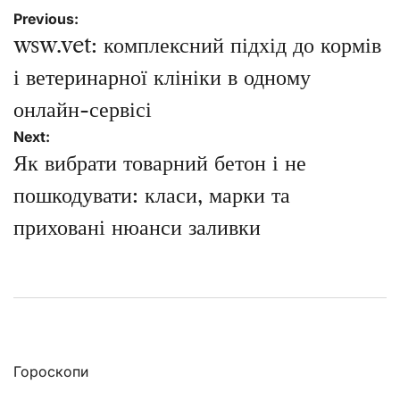
Навігація
Previous:
записів
wsw.vet: комплексний підхід до кормів
і ветеринарної клініки в одному
онлайн-сервісі
Next:
Як вибрати товарний бетон і не
пошкодувати: класи, марки та
приховані нюанси заливки
Гороскопи