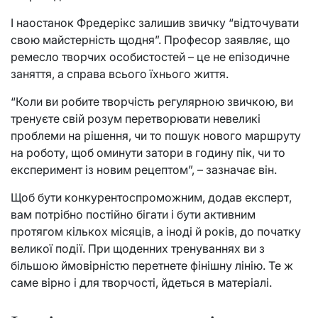
І наостанок Фредерікс залишив звичку
“відточувати
свою майстерність щодня”.
Професор заявляє, що
ремесло творчих особистостей – це не епізодичне
заняття, а справа всього їхнього життя.
“Коли ви робите творчість регулярною звичкою, ви
тренуєте свій розум перетворювати невеликі
проблеми на рішення, чи то пошук нового маршруту
на роботу, щоб оминути затори в годину пік, чи то
експеримент із новим рецептом”, – зазначає він.
Щоб бути конкурентоспроможним, додав експерт,
вам потрібно постійно бігати і бути активним
протягом кількох місяців, а іноді й років, до початку
великої події. При щоденних тренуваннях ви з
більшою ймовірністю перетнете фінішну лінію. Те ж
саме вірно і для творчості, йдеться в матеріалі.