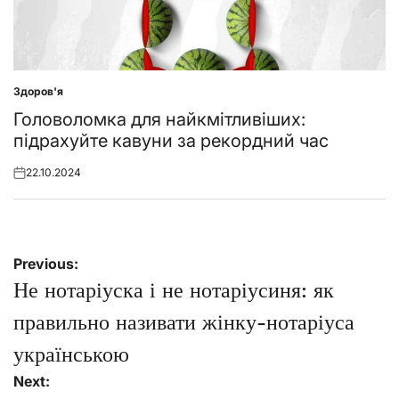
Здоров'я
Posted
in
Головоломка для найкмітливіших:
підрахуйте кавуни за рекордний час
22.10.2024
Posted
on
Навігація
Previous:
записів
Не нотаріуска і не нотаріусиня: як
правильно називати жінку-нотаріуса
українською
Next: