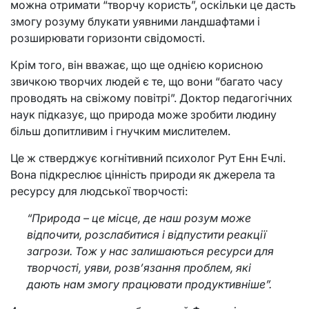
можна отримати “творчу користь”, оскільки це дасть
змогу розуму блукати уявними ландшафтами і
розширювати горизонти свідомості.
Крім того, він вважає, що ще однією корисною
звичкою творчих людей є те, що вони
“багато часу
проводять на свіжому повітрі”.
Доктор педагогічних
наук підказує, що природа може зробити людину
більш допитливим і гнучким мислителем.
Це ж стверджує когнітивний психолог Рут Енн Ечлі.
Вона підкреслює цінність природи як джерела та
ресурсу для людської творчості:
“Природа – це місце, де наш розум може
відпочити, розслабитися і відпустити реакції
загрози. Тож у нас залишаються ресурси для
творчості, уяви, розв’язання проблем, які
дають нам змогу працювати продуктивніше”.