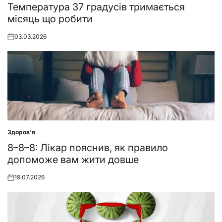
in
Температура 37 градусів тримається
місяць що робити
03.03.2026
Posted
on
Здоров'я
Posted
in
8–8–8: Лікар пояснив, як правило
допоможе вам жити довше
19.07.2026
Posted
on