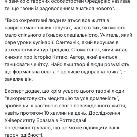
4 звичкою творчих особистостей Фредерікс називає
те, що
“вони із задоволенням вчаться нового”.
“Висококреативні люди вчаться все життя в
найрізноманітніших галузях, часто в тих, які мають
мало спільного з їхньою спеціальністю. Учитель, який
бере уроки кулінарії. Сантехнік, який вирушає в
археологічний тур Грецією. Стоматолог, який читає
книжки про історію Китаю. Автор, який вчиться
танцювати чечітку. Найбільш творчі люди розуміють,
що формальна освіта – це лише відправна точка”, –
заявляє він.
Експерт додає, що крім усього цього творчі люди
“використовують медитацію та усвідомленість”,
зробивши їх частиною свого повсякденного життя,
навіть протягом 10 хвилин на день. Дослідження
Університету Еразма в Роттердамі
продемонструвало, що це може підвищити ваші
творчі здібності.