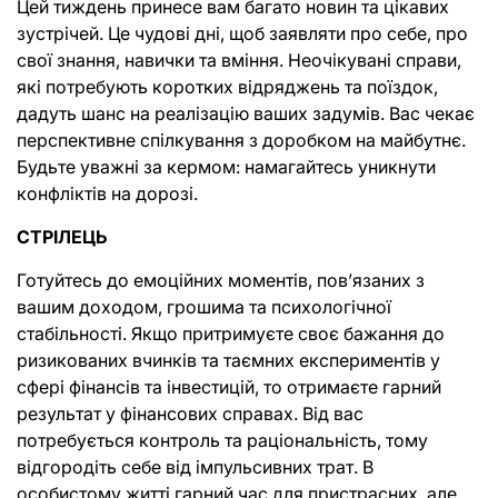
Цей тиждень принесе вам багато новин та цікавих 
зустрічей. Це чудові дні, щоб заявляти про себе, про 
свої знання, навички та вміння. Неочікувані справи, 
які потребують коротких відряджень та поїздок, 
дадуть шанс на реалізацію ваших задумів. Вас чекає 
перспективне спілкування з доробком на майбутнє. 
Будьте уважні за кермом: намагайтесь уникнути 
конфліктів на дорозі.
СТРІЛЕЦЬ
Готуйтесь до емоційних моментів, повʼязаних з 
вашим доходом, грошима та психологічної 
стабільності. Якщо притримуєте своє бажання до 
ризикованих вчинків та таємних експериментів у 
сфері фінансів та інвестицій, то отримаєте гарний 
результат у фінансових справах. Від вас 
потребується контроль та раціональність, тому 
відгородіть себе від імпульсивних трат. В 
особистому житті гарний час для пристрасних, але 