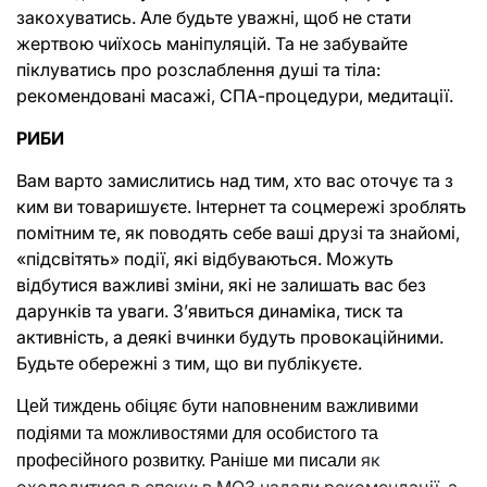
закохуватись. Але будьте уважні, щоб не стати 
жертвою чиїхось маніпуляцій. 
Та не забувайте 
піклуватись про розслаблення душі та тіла: 
рекомендовані масажі, СПА-процедури, медитації.
РИБИ
Вам варто замислитись над тим, хто вас оточує та з 
ким ви товаришуєте. Інтернет та соцмережі зроблять 
помітним те, як поводять себе ваші друзі та знайомі, 
«підсвітять» події, які відбуваються. Можуть 
відбутися важливі зміни, які не залишать вас без 
дарунків та уваги. Зʼявиться динаміка, тиск та 
активність, а деякі вчинки будуть провокаційними. 
Будьте обережні з тим, що ви публікуєте.
Цей тиждень обіцяє бути наповненим важливими 
подіями та можливостями для особистого та 
як
професійного розвитку. Раніше ми писали 