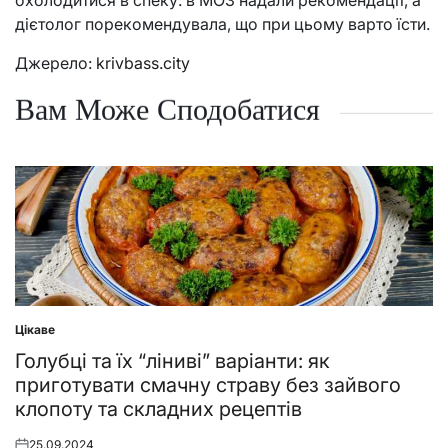
охолодитися в спеку: в МОЗ надали рекомендації, а
дієтолог порекомендувала, що при цьому варто їсти.
Джерело:
krivbass.city
Вам Може Сподобатися
Цікаве
Posted
in
Голубці та їх “ліниві” варіанти: як
приготувати смачну страву без зайвого
клопоту та складних рецептів
25.09.2024