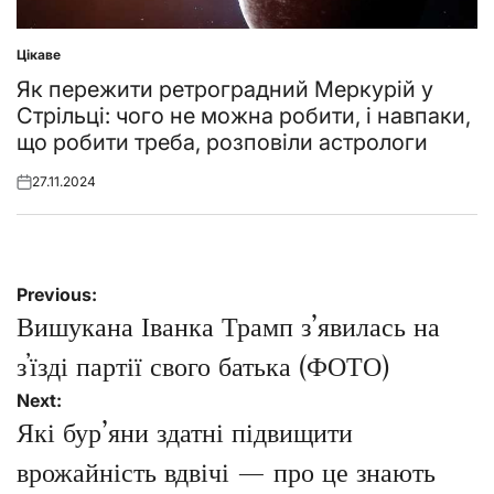
Цікаве
Posted
in
Як пережити ретроградний Меркурій у
Стрільці: чого не можна робити, і навпаки,
що робити треба, розповіли астрологи
27.11.2024
Posted
on
Навігація
Previous:
записів
Вишукана Іванка Трамп з’явилась на
зʼїзді партії свого батька (ФОТО)
Next:
Які бур’яни здатні підвищити
врожайність вдвічі — про це знають