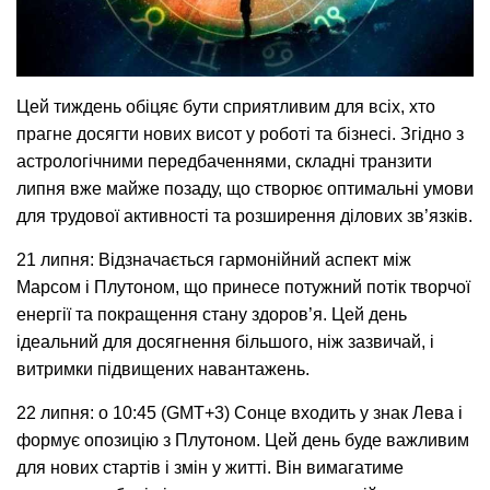
Цей тиждень обіцяє бути сприятливим для всіх, хто 
прагне досягти нових висот у роботі та бізнесі. Згідно з 
астрологічними передбаченнями, складні транзити 
липня вже майже позаду, що створює оптимальні умови 
для трудової активності та розширення ділових зв’язків.
21 липня: Відзначається гармонійний аспект між 
Марсом і Плутоном, що принесе потужний потік творчої 
енергії та покращення стану здоров’я. Цей день 
ідеальний для досягнення більшого, ніж зазвичай, і 
витримки підвищених навантажень.
22 липня: о 10:45 (GMT+3) Сонце входить у знак Лева і 
формує опозицію з Плутоном. Цей день буде важливим 
для нових стартів і змін у житті. Він вимагатиме 