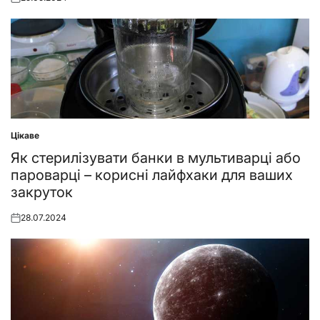
Posted
on
Цікаве
Posted
in
Як стерилізувати банки в мультиварці або
пароварці – корисні лайфхаки для ваших
закруток
28.07.2024
Posted
on