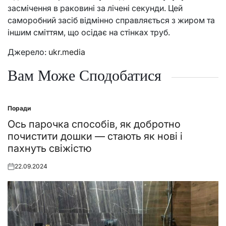
засмічення в раковині за лічені секунди. Цей
саморобний засіб відмінно справляється з жиром та
іншим сміттям, що осідає на стінках труб.
Джерело:
ukr.media
Вам Може Сподобатися
Поради
Posted
in
Ось парочка способів, як добротно
почистити дошки — стають як нові і
пахнуть свіжістю
22.09.2024
Posted
on