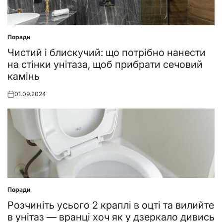
Поради
Posted
in
Чистий і блискучий: що потрібно нанести
на стінки унітаза, щоб прибрати сечовий
камінь
01.09.2024
Posted
on
Поради
Posted
in
Розчиніть усього 2 краплі в оцті та вилийте
в унітаз — вранці хоч як у дзеркало дивись