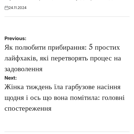
24.11.2024
Posted
on
Навігація
Previous:
записів
Як полюбити прибирання: 5 простих
лайфхаків, які перетворять процес на
задоволення
Next:
Жінка тиждень їла гарбузове насіння
щодня і ось що вона помітила: головні
спостереження