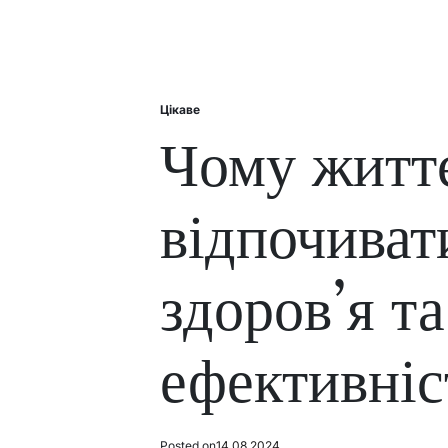
Цікаве
Posted
in
Чому житт
відпочиват
здоров’я та
ефективніс
Posted on
14.08.2024