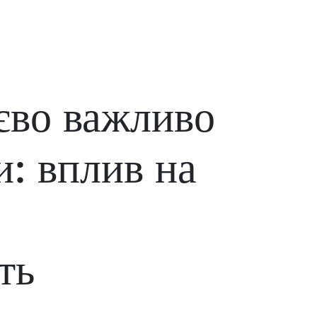
єво важливо
и: вплив на
ть