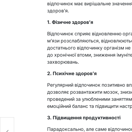
відпочинок має вирішальне значення
здоров’я.
1. Фізичне здоров’я
Відпочинок сприяє відновленню орган
м’язи розслабляються, відновлюютьс
достатнього відпочинку організм не
до хронічної втоми, зниження імуніт
захворювань.
2. Психічне здоров’я
Регулярний відпочинок позитивно вп
дозволяє розвантажити мозок, знизит
проведений за улюбленими заняттями
емоційний баланс та підвищити настр
3. Підвищення продуктивності
Парадоксально, але саме відпочино
ь