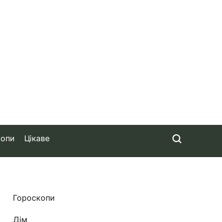
копи
Цікаве
Гороскопи
Дім