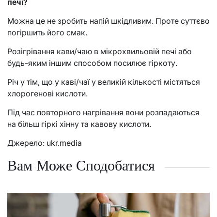
печі?
Можна це не зробить напій шкідливим. Проте суттєво
погіршить його смак.
Розігрівання кави/чаю в мікрохвильовій печі або
будь-яким іншим способом посилює гіркоту.
Річ у тім, що у каві/чаї у великій кількості містяться
хлорогенові кислоти.
Під час повторного нагрівання вони розпадаються
на більш гіркі хінну та кавову кислоти.
Джерело:
ukr.media
Вам Може Сподобатися