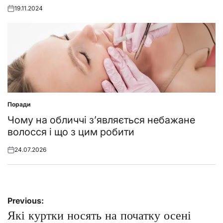
19.11.2024
Posted
on
Поради
Posted
in
Чому на обличчі з’являється небажане
волосся і що з цим робити
24.07.2026
Posted
on
Навігація
Previous:
записів
Які куртки носять на початку осені