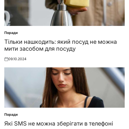
Поради
Posted
in
Тільки нашкодить: який посуд не можна
мити засобом для посуду
09.10.2024
Posted
on
Поради
Posted
in
Які SMS не можна зберігати в телефоні