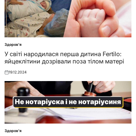
Здоров'я
Posted
in
У світі народилася перша дитина Fertilo:
яйцеклітини дозрівали поза тілом матері
19.12.2024
Posted
on
Здоров'я
Posted