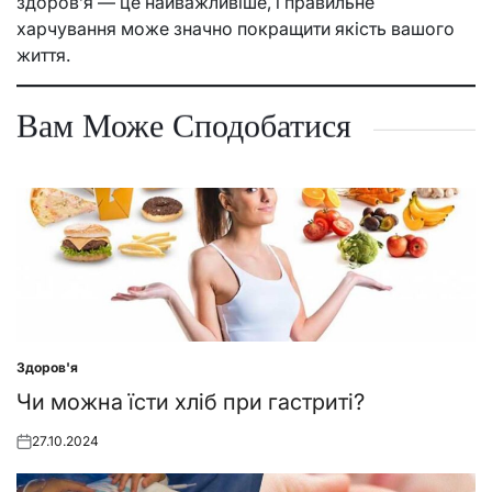
здоров’я — це найважливіше, і правильне
харчування може значно покращити якість вашого
життя.
Вам Може Сподобатися
Здоров'я
Posted
in
Чи можна їсти хліб при гастриті?
27.10.2024
Posted
on