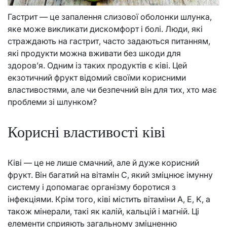
Гастрит — це запалення слизової оболонки шлунка,
яке може викликати дискомфорт і болі. Люди, які
страждають на гастрит, часто задаються питанням,
які продукти можна вживати без шкоди для
здоров’я. Одним із таких продуктів є ківі. Цей
екзотичний фрукт відомий своїми корисними
властивостями, але чи безпечний він для тих, хто має
проблеми зі шлунком?
Корисні властивості ківі
Ківі — це не лише смачний, але й дуже корисний
фрукт. Він багатий на вітамін C, який зміцнює імунну
систему і допомагає організму боротися з
інфекціями. Крім того, ківі містить вітаміни A, E, K, а
також мінерали, такі як калій, кальцій і магній. Ці
елементи сприяють загальному зміцненню