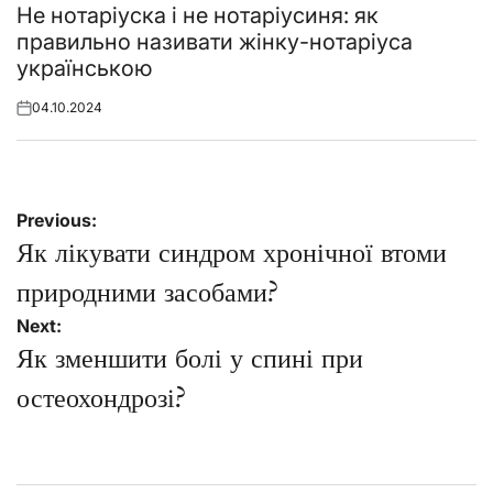
in
Не нотаріуска і не нотаріусиня: як
правильно називати жінку-нотаріуса
українською
04.10.2024
Posted
on
Навігація
Previous:
записів
Як лікувати синдром хронічної втоми
природними засобами?
Next:
Як зменшити болі у спині при
остеохондрозі?