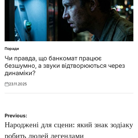
Поради
Posted
in
Чи правда, що банкомат працює
безшумно, а звуки відтворюються через
динаміки?
23.11.2025
Posted
on
Навігація
Previous:
записів
Народжені для сцени: який знак зодіаку
робить людей легендами