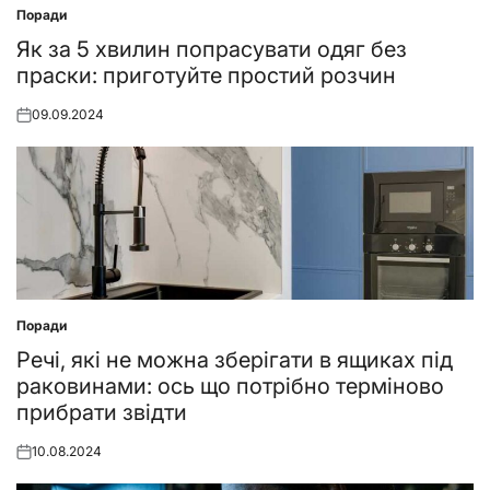
Поради
Posted
in
Як за 5 хвилин попрасувати одяг без
праски: приготуйте простий розчин
09.09.2024
Posted
on
Поради
Posted
in
Речі, які не можна зберігати в ящиках під
раковинами: ось що потрібно терміново
прибрати звідти
10.08.2024
Posted
on