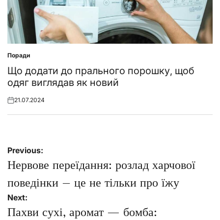
Поради
Posted
in
Що додати до прального порошку, щоб
одяг виглядав як новий
21.07.2024
Posted
on
Навігація
Previous:
записів
Нервове переїдання: розлад харчової
поведінки – це не тільки про їжу
Next:
Пахви сухі, аромат — бомба: