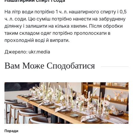
На літр води потрібно 1 ч. л. нашатирного спирту і 0,5
ч. л. соди. Цю суміш потрібно нанести на забруднену
ділянку і залишити на кілька хвилин. Після обробки
таким складом одяг потрібно прополоскати в
прохолодній воді й випрати.
Джерело:
ukr.media
Вам Може Сподобатися
Поради
Posted