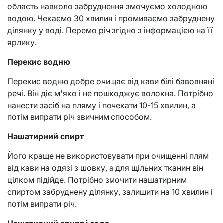
область навколо забруднення змочуємо холодною
водою. Чекаємо 30 хвилин і промиваємо забруднену
ділянку у воді. Перемо річ згідно з інформацією на її
ярлику.
Перекис водню
Перекис водню добре очищає від кави білі бавовняні
речі. Він діє м'яко і не пошкоджує волокна. Потрібно
нанести засіб на пляму і почекати 10-15 хвилин, а
потім випрати річ звичним способом.
Нашатирний спирт
Його краще не використовувати при очищенні плям
від кави на одязі з шовку, а для щільних тканин він
цілком підійде. Потрібно змочити нашатирним
спиртом забруднену ділянку, залишити на 10 хвилин і
потім випрати річ.
Нашатирний спирт і сода