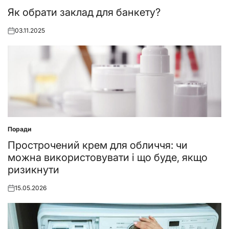
in
Як обрати заклад для банкету?
03.11.2025
Posted
on
Поради
Posted
in
Прострочений крем для обличчя: чи
можна використовувати і що буде, якщо
ризикнути
15.05.2026
Posted
on