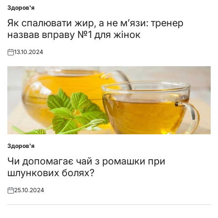
on
Здоров'я
Posted
in
Як спалювати жир, а не м’язи: тренер
назвав вправу №1 для жінок
13.10.2024
Posted
on
Здоров'я
Posted
in
Чи допомагає чай з ромашки при
шлункових болях?
25.10.2024
Posted
on