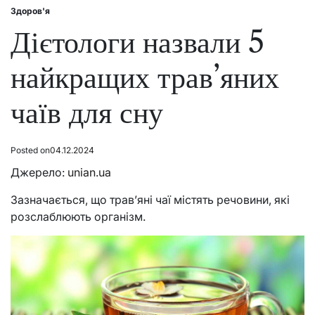
Здоров'я
Posted
in
Дієтологи назвали 5
найкращих трав’яних
чаїв для сну
Posted on
04.12.2024
Джерело:
unian.ua
Зазначається, що трав’яні чаї містять речовини, які
розслаблюють організм.