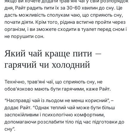
Якщо ви хочете додати трав’яні чаї у свій розпорядок
дня, Райт радить пити їх за 30-60 хвилин до сну. Це
дасть можливість сполукам чаю, що сприяють сну,
почати діяти. Крім того, рідина встигне пройти через
організм, і ви зможете сходити в туалет перед сном і
не порушити сон.
Який чай краще пити –
гарячий чи холодний
Технічно, трав’яні чаї, що сприяють сну, не
обов’язково мають бути гарячими, каже Райт.
“Насправді чай із льодом не менш корисний”, –
додає Райт. “Однак теплий чай може бути більш
заспокійливим і психологічно комфортним,
допомагаючи розслабити тіло під час підготовки до
сну”.