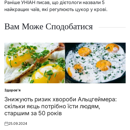
Раніше УНІАН писав, що дієтологи назвали 5
найкращих чаїв, які регулюють цукор у крові.
Вам Може Сподобатися
Здоров'я
Posted
in
Знижують ризик хвороби Альцгеймера:
скільки яєць потрібно їсти людям,
старшим за 50 років
25.09.2024
Posted