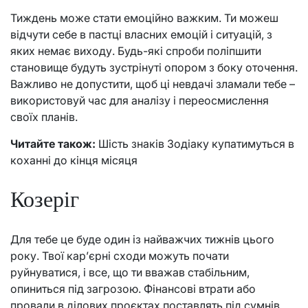
Тиждень може стати емоційно важким. Ти можеш
відчути себе в пастці власних емоцій і ситуацій, з
яких немає виходу. Будь-які спроби поліпшити
становище будуть зустрінуті опором з боку оточення.
Важливо не допустити, щоб ці невдачі зламали тебе –
використовуй час для аналізу і переосмислення
своїх планів.
Читайте також:
Шість знаків Зодіаку купатимуться в
коханні до кінця місяця
Козеріг
Для тебе це буде один із найважчих тижнів цього
року. Твої кар’єрні сходи можуть почати
руйнуватися, і все, що ти вважав стабільним,
опиниться під загрозою. Фінансові втрати або
провали в ділових проєктах поставлять під сумнів