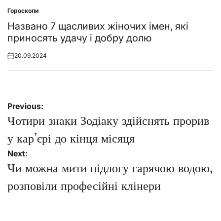
Гороскопи
Posted
in
Названо 7 щасливих жіночих імен, які
приносять удачу і добру долю
20.09.2024
Posted
on
Навігація
Previous:
записів
Чотири знаки Зодіаку здійснять прорив
у кар’єрі до кінця місяця
Next:
Чи можна мити підлогу гарячою водою,
розповіли професійні клінери