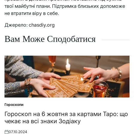
твої майбутні плани. Підтримка близьких допоможе
не втратити віру в себе.
Джерело:
chasdiy.org
Вам Може Сподобатися
Гороскопи
Posted
in
Гороскоп на 6 жовтня за картами Таро: що
чекає на всі знаки Зодіаку
07.10.2024
Posted