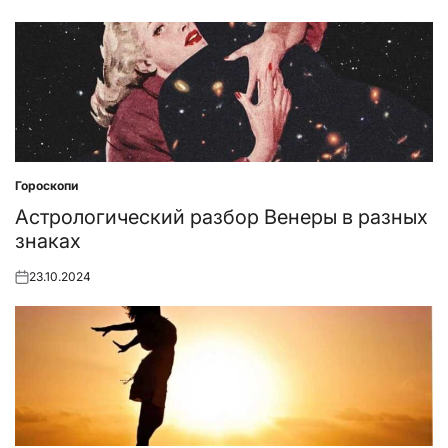
on
Гороскопи
Posted
in
Астрологический разбор Венеры в разных
знаках
23.10.2024
Posted
on