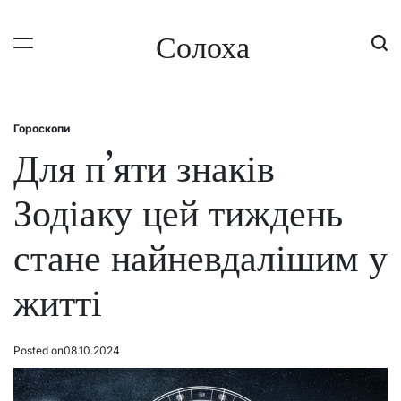
Skip
to
Солоха
content
Гороскопи
Posted
in
Для п’яти знаків
Зодіаку цей тиждень
стане найневдалішим у
житті
Posted on
08.10.2024