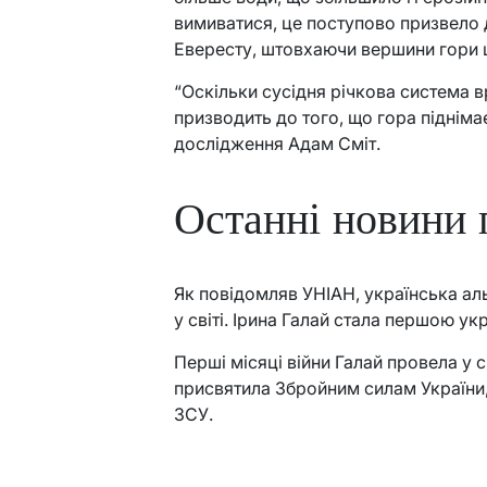
вимиватися, це поступово призвело 
Евересту, штовхаючи вершини гори 
“Оскільки сусідня річкова система в
призводить до того, що гора підніма
дослідження Адам Сміт.
Останні новини 
Як повідомляв УНІАН, українська ал
у світі. Ірина Галай стала першою у
Перші місяці війни Галай провела у 
присвятила Збройним силам України, 
ЗСУ.