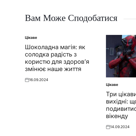
Вам Може Сподобатися
Цікаве
Posted
in
Шоколадна магія: як
солодка радість з
користю для здоров’я
змінює наше життя
16.09.2024
Posted
Цікаве
Posted
on
in
Три цікав
вихідні: щ
подивитис
вікенду
14.09.2024
Posted
on