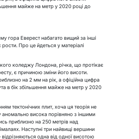
льшення майже на метр у 2020 році до
му гора Еверест набагато вищий за інші
 рости. Про це йдеться у матеріалі
ького коледжу Лондона, річка, що протікає
есту, є причиною зміни його висоти.
иблизно на 2 мм на рік, а офіційна цифра
та в бік збільшення майже на метр у 2020
ням тектонічних плит, хоча ця теорія не
 аномально висока порівняно з іншими
ись приблизно на 250 метрів над
імалаях. Наступні три найвищі вершини
– відрізняються одна від одної висотою