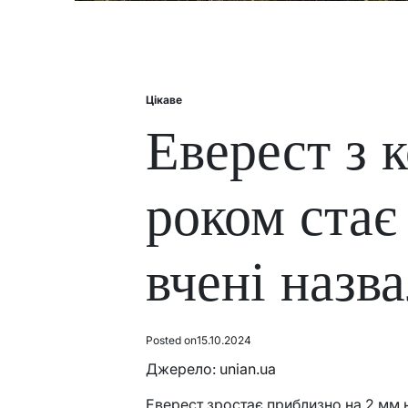
Цікаве
Posted
in
Еверест з 
роком стає
вчені назв
Posted on
15.10.2024
Джерело:
unian.ua
Еверест зростає приблизно на 2 мм н