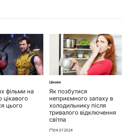
Цікаве
Posted
in
их фільми на
Як позбутися
о цікавого
неприємного запаху в
я цього
холодильнику після
тривалого відключення
світла
04.07.2024