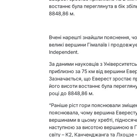
востаннє була переглянута в бік збі
8848,86 м.
Вчені нарешті знайшли пояснення, чо
великі вершини Гімалаїв і продовжує
Independent.
За даними науковців з Університетс
приблизно за 75 км від вершини Евер
Зазначається, що Еверест зростає пр
його висоти востаннє була перегляну
році до 8848,86 м.
“Раніше ріст гори пояснювали зміщен
пояснювала, чому вершина Евересту
вершинами в цьому хребті, підносяч
наступною за висотою вершиною в Г
світу – К2, Канченджанга та Лхоцзе 