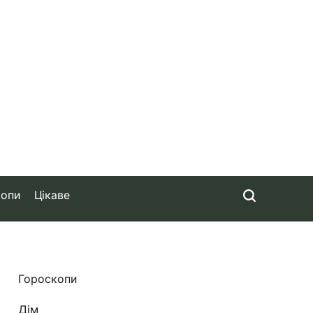
копи
Цікаве
Гороскопи
Дім