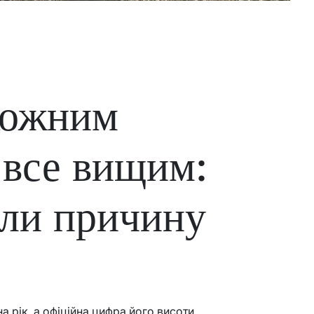
кожним
 все вищим:
али причину
а рік, а офіційна цифра його висоти