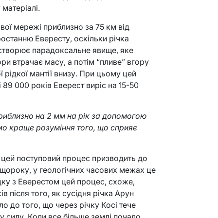
 матеріалі.
вої мережі приблизно за 75 км від
ростанню Евересту, оскільки річка
 створює парадоксальне явище, яке
ори втрачає масу, а потім “пливе” вгору
ї рідкої мантії внизу. При цьому цей
 89 000 років Еверест виріс на 15-50
риблизно на 2 мм на рік за допомогою
ємо краще розуміння того, що сприяє
 цей поступовий процес призводить до
 щороку, у геологічних часових межах це
дку з Еверестом цей процес, схоже,
в після того, як сусідня річка Арун
о до того, що через річку Косі тече
ну силу. Коли все більше землі почало