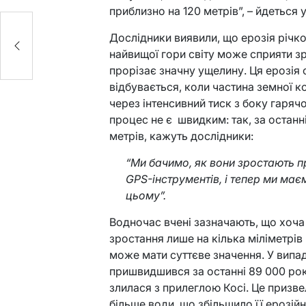
приблизно на 120 метрів”, – йдеться у
Дослідники виявили, що ерозія річко
найвищої гори світу може сприяти з
прорізає значну ущелину. Ця ерозія
відбувається, коли частина земної к
через інтенсивний тиск з боку гарячо
процес не є швидким: так, за останні
метрів, кажуть дослідники:
“Ми бачимо, як вони зростають п
GPS-інструментів, і тепер ми ма
цьому”.
Водночас вчені зазначають, що хоча
зростання лише на кілька міліметрів
може мати суттєве значення. У випа
пришвидшився за останні 89 000 рокі
злилася з прилеглою Косі. Це призвел
більше води, що збільшило її ерозій