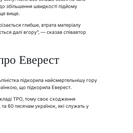
до збільшення швидкості підйому
ще вище.
різається глибше, втрата матеріалу
ється далі вгору”, — сказав співавтор
про Еверест
ьпіністка підкорила найсмертельнішу гору
країнкою, що підкорила Еверест.
складі ТРО, тому своє сходження
та 60 тисячам українок, які служать у