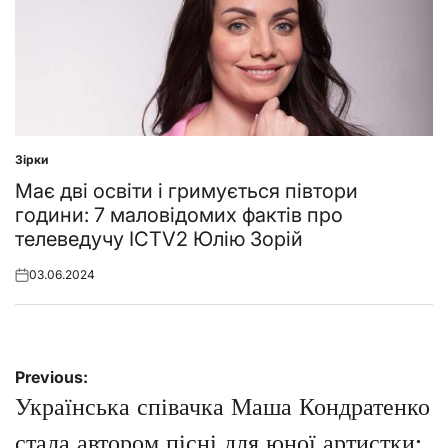
Зірки
Posted
in
Має дві освіти і гримується півтори
години: 7 маловідомих фактів про
телеведучу ICTV2 Юлію Зорій
03.06.2024
Posted
on
Навігація
Previous:
записів
Українська співачка Маша Кондратенко
стала автором пісні для юної артистки: