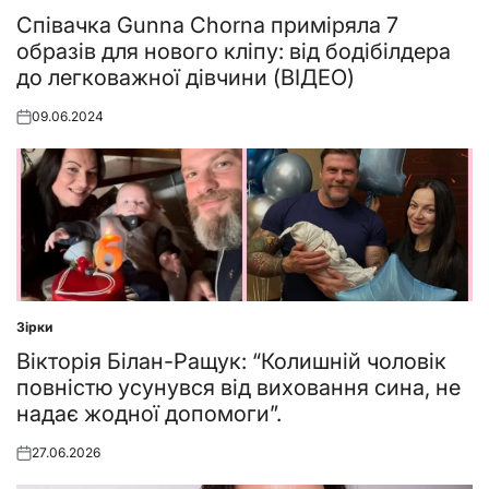
in
Співачка Gunna Chorna приміряла 7
образів для нового кліпу: від бодібілдера
до легковажної дівчини (ВІДЕО)
09.06.2024
Posted
on
Зірки
Posted
in
Вікторія Білан-Ращук: “Колишній чоловік
повністю усунувся від виховання сина, не
надає жодної допомоги”.
27.06.2026
Posted
on