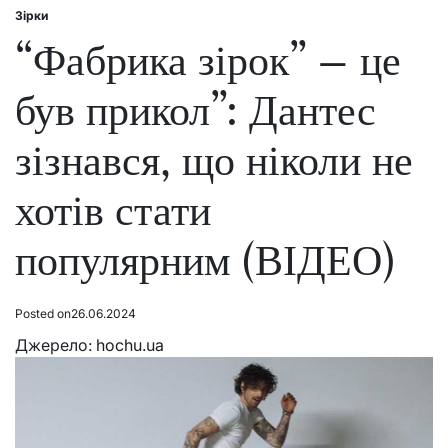
Зірки
Posted
in
“Фабрика зірок” – це
був прикол”: Дантес
зізнався, що ніколи не
хотів стати
популярним (ВІДЕО)
Posted on
26.06.2024
Джерело:
hochu.ua