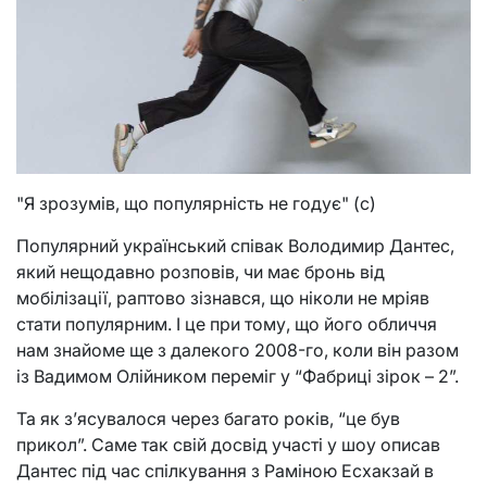
"Я зрозумів, що популярність не годує" (с)
Популярний український співак Володимир Дантес,
який нещодавно розповів, чи має бронь від
мобілізації, раптово зізнався, що ніколи не мріяв
стати популярним. І це при тому, що його обличчя
нам знайоме ще з далекого 2008-го, коли він разом
із Вадимом Олійником переміг у “Фабриці зірок – 2”.
Та як з’ясувалося через багато років, “це був
прикол”. Саме так свій досвід участі у шоу описав
Дантес під час спілкування з Раміною Есхакзай в