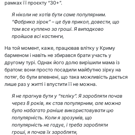
рамках її проєкту “30+”.
Я ніколи не хотів бути саме популярним.
“Фабрика зірок” – це був прикол, довести, що
там все куплено за гроші. Я випадково
пройшов всі кастинги,
На той момент, каже, працював влітку у Криму
барменом і навіть не збирався брати участь у
другому турі. Однак його долю вирішили мама із
братом: вони просто посадили майбутню зірку на
потяг, бо були впевнені, що така можливість дається
лише раз у житті і впустити її не можна.
Я не прагнув бути у “тєліку”. Я заробляти почав
через 8 років, як став популярним, але можна
було набагато раніше використовувати цю
популярність. Коли я зрозумів, що
популярність не годує, і треба заробляти
гроші, я почав їх заробляти,