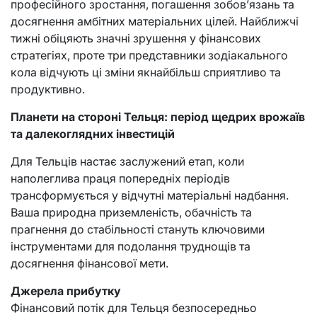
професійного зростання, погашення зобов’язань та
досягнення амбітних матеріальних цілей. Найближчі
тижні обіцяють значні зрушення у фінансових
стратегіях, проте три представники зодіакального
кола відчують ці зміни якнайбільш сприятливо та
продуктивно.
Планети на стороні Тельця: період щедрих врожаїв
та далекоглядних інвестицій
Для Тельців настає заслужений етап, коли
наполеглива праця попередніх періодів
трансформується у відчутні матеріальні надбання.
Ваша природна приземленість, обачність та
прагнення до стабільності стануть ключовими
інструментами для подолання труднощів та
досягнення фінансової мети.
Джерела прибутку
Фінансовий потік для Тельця безпосередньо