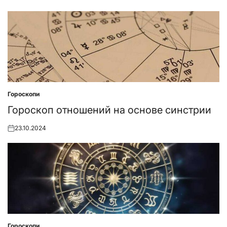
Posted
on
Гороскопи
Posted
in
Гороскоп отношений на основе синстрии
23.10.2024
Posted
on
Гороскопи