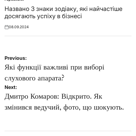
Posted
in
Названо 3 знаки зодіаку, які найчастіше
досягають успіху в бізнесі
08.09.2024
Posted
on
Навігація
Previous:
записів
Які функції важливі при виборі
слухового апарата?
Next:
Дмитро Комаров: Відкрито. Як
змінився ведучий, фото, що шокують.