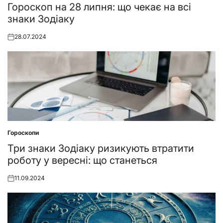
in
Гороскоп на 28 липня: що чекає на всі
знаки Зодіаку
28.07.2024
Posted
on
Гороскопи
Posted
in
Три знаки Зодіаку ризикують втратити
роботу у вересні: що станеться
11.09.2024
Posted
on