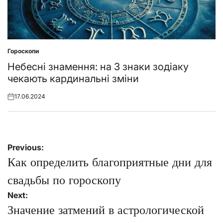
Гороскопи
Posted
in
Небесні знамення: на 3 знаки зодіаку
чекають кардинальні зміни
17.06.2024
Posted
on
Навігація
Previous:
записів
Как определить благоприятные дни для
свадьбы по гороскопу
Next:
Значение затмений в астрологической