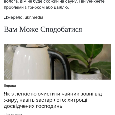
волога, дім не буде схожий на сауну, і ви уникнете
проблеми з грибком або цвіллю.
Джерело:
ukr.media
Вам Може Сподобатися
Поради
Posted
in
Як з легкістю очистити чайник зовні від
жиру, навіть застарілого: хитрощі
досвідчених господинь