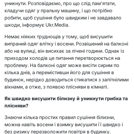
уникнути. Розповідаємо, про що слід пам'ятати,
кладучи одяг у пральну машину, і що потрібно
робити, щоб сушіння було швидким і не завдавало
шкоди, інформує Ukr.Media.
Немає ніяких труднощів у тому, щоб висушити
випраний одяг влітку і восени. Розвішений на балконі
або на вулиці, він висихає за лічені години. Однак із
приходом холодів це питання перетворюється на
проблему. На балконі одяг може висіти сирим по
кілька днів, а перемістивши його для сушіння в
будинок, нерідко доводиться стикатися з запітнілими
вікнами, а отже, з появою плісняви в кімнаті.
Як швидко висушити білизну й уникнути грибка та
плісняви?
Знаючи кілька простих правил сушіння білизни,
можна навіть восени і взимку висушити її швидко і
без ризику перезволожити повітря в будинку.