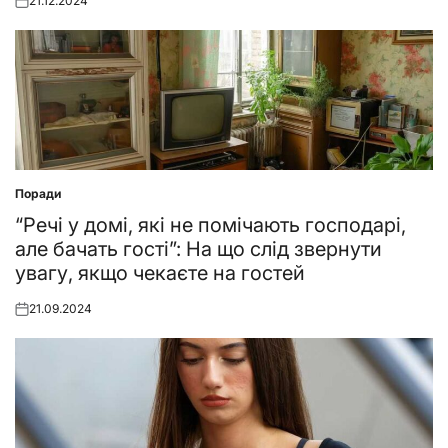
21.12.2024
Posted
on
Поради
Posted
in
“Речі у домі, які не помічають господарі,
але бачать гості”: На що слід звернути
увагу, якщо чекаєте на гостей
21.09.2024
Posted
on