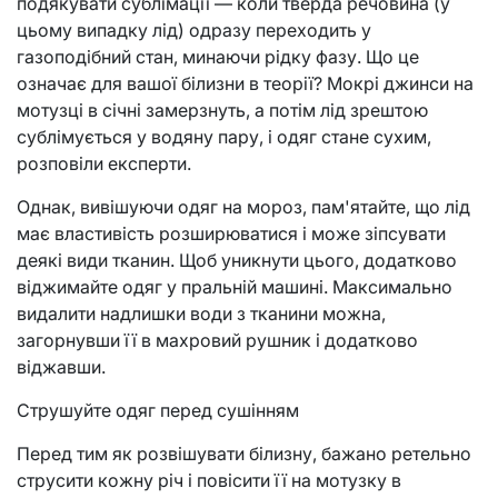
подякувати сублімації — коли тверда речовина (у
цьому випадку лід) одразу переходить у
газоподібний стан, минаючи рідку фазу. Що це
означає для вашої білизни в теорії? Мокрі джинси на
мотузці в січні замерзнуть, а потім лід зрештою
сублімується у водяну пару, і одяг стане сухим,
розповіли експерти.
Однак, вивішуючи одяг на мороз, пам'ятайте, що лід
має властивість розширюватися і може зіпсувати
деякі види тканин. Щоб уникнути цього, додатково
віджимайте одяг у пральній машині. Максимально
видалити надлишки води з тканини можна,
загорнувши її в махровий рушник і додатково
віджавши.
Струшуйте одяг перед сушінням
Перед тим як розвішувати білизну, бажано ретельно
струсити кожну річ і повісити її на мотузку в