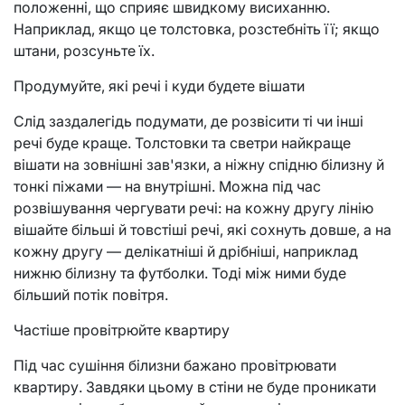
положенні, що сприяє швидкому висиханню.
Наприклад, якщо це толстовка, розстебніть її; якщо
штани, розсуньте їх.
Продумуйте, які речі і куди будете вішати
Слід заздалегідь подумати, де розвісити ті чи інші
речі буде краще. Толстовки та светри найкраще
вішати на зовнішні зав'язки, а ніжну спідню білизну й
тонкі піжами — на внутрішні. Можна під час
розвішування чергувати речі: на кожну другу лінію
вішайте більші й товстіші речі, які сохнуть довше, а на
кожну другу — делікатніші й дрібніші, наприклад
нижню білизну та футболки. Тоді між ними буде
більший потік повітря.
Частіше провітрюйте квартиру
Під час сушіння білизни бажано провітрювати
квартиру. Завдяки цьому в стіни не буде проникати