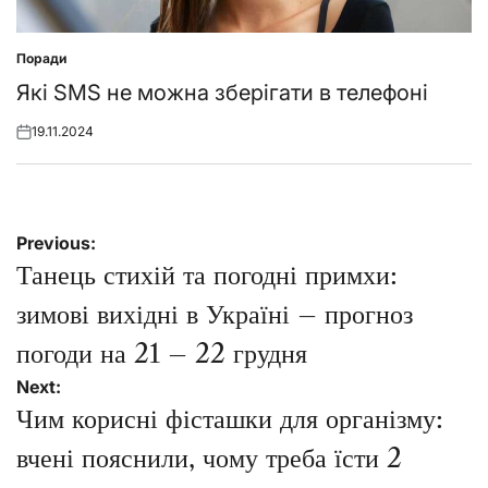
Поради
Posted
in
Які SMS не можна зберігати в телефоні
19.11.2024
Posted
on
Навігація
Previous:
записів
Танець стихій та погодні примхи:
зимові вихідні в Україні – прогноз
погоди на 21 – 22 грудня
Next:
Чим корисні фісташки для організму:
вчені пояснили, чому треба їсти 2