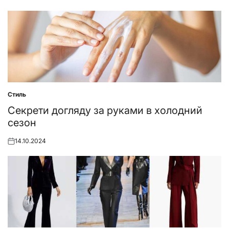
Стиль
Posted
in
Секрети догляду за руками в холодний
сезон
14.10.2024
Posted
on