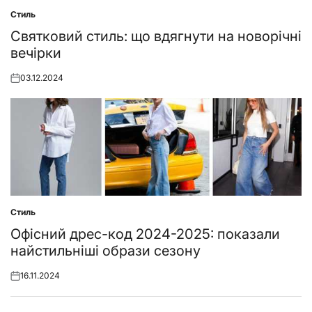
Стиль
Posted
in
Святковий стиль: що вдягнути на новорічні
вечірки
03.12.2024
Posted
on
Стиль
Posted
in
Офісний дрес-код 2024-2025: показали
найстильніші образи сезону
16.11.2024
Posted
on