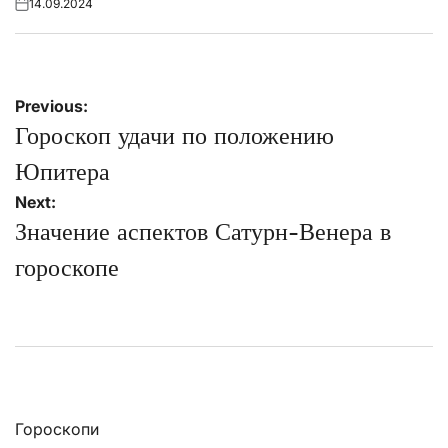
14.09.2024
Posted
on
Навігація
Previous:
записів
Гороскоп удачи по положению
Юпитера
Next:
Значение аспектов Сатурн-Венера в
гороскопе
Гороскопи