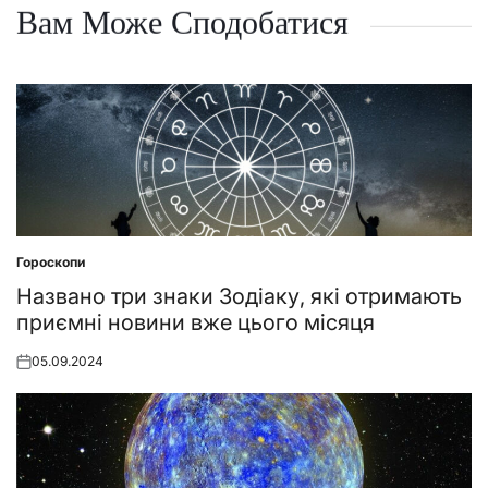
Вам Може Сподобатися
Гороскопи
Posted
in
Названо три знаки Зодіаку, які отримають
приємні новини вже цього місяця
05.09.2024
Posted
on