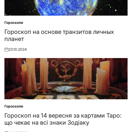
Гороскопи
Posted
in
Гороскоп на основе транзитов личных
планет
23.10.2024
Posted
on
Гороскопи
Posted
in
Гороскоп на 14 вересня за картами Таро:
що чекає на всі знаки Зодіаку