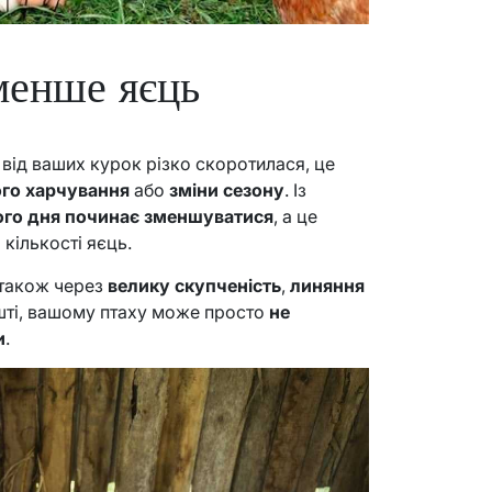
менше яєць
 від ваших курок різко скоротилася, це
го харчування
або
зміни сезону
. Із
вого дня починає зменшуватися
, а це
кількості яєць.
 також через
велику скупченість
,
линяння
решті, вашому птаху може просто
не
и
.