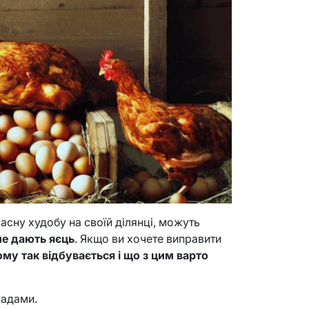
асну худобу на своїй ділянці, можуть
не дають яєць
. Якщо ви хочете виправити
ому так відбувається і що з цим варто
радами.