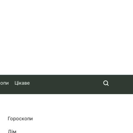
копи
Цікаве
Гороскопи
Дім