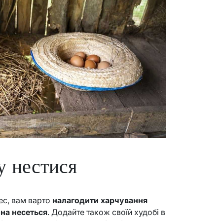
у нестися
ес, вам варто
налагодити харчування
она несеться
. Додайте також своїй худобі в