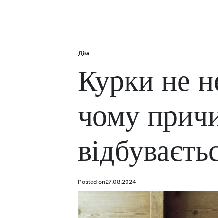
Дім
Posted
in
Курки не н
чому причи
відбуваєть
Posted on
27.08.2024