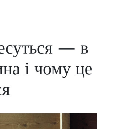
есуться — в
на і чому це
ся