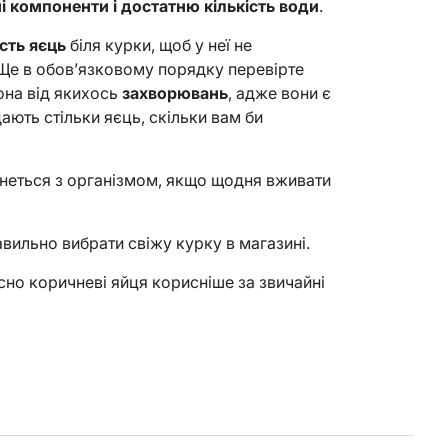
і компоненти і достатню кількість води
.
сть яєць
біля курки, щоб у неї не
Ще в обов’язковому порядку перевірте
она від якихось
захворювань
, адже вони є
ають стільки яєць, скільки вам би
анеться з організмом, якщо щодня вживати
авильно вибрати свіжу курку в магазині.
сно коричневі яйця корисніше за звичайні