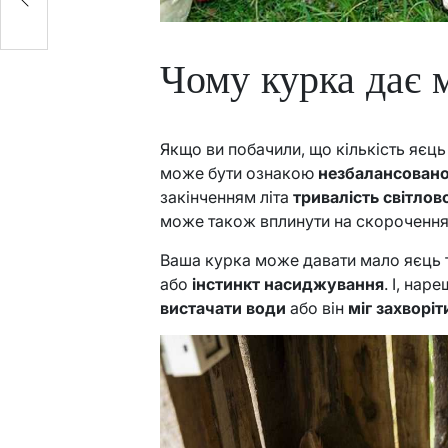
Чому курка дає 
Якщо ви побачили, що кількість яєць
може бути ознакою
незбалансовано
закінченням літа
тривалість світло
може також вплинути на скорочення 
Ваша курка може давати мало яєць
або
інстинкт насиджування
. І, на
вистачати води
або він
міг захворіт