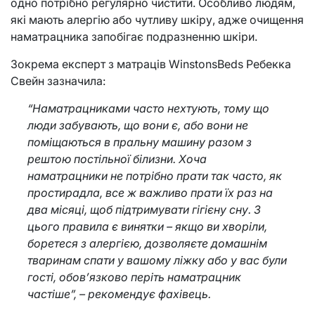
одно потрібно регулярно чистити. Особливо людям,
які мають алергію або чутливу шкіру, адже очищення
наматрацника запобігає подразненню шкіри.
Зокрема експерт з матраців WinstonsBeds Ребекка
Свейн зазначила:
“Наматрацниками часто нехтують, тому що
люди забувають, що вони є, або вони не
поміщаються в пральну машину разом з
рештою постільної білизни. Хоча
наматрацники не потрібно прати так часто, як
простирадла, все ж важливо прати їх раз на
два місяці, щоб підтримувати гігієну сну. З
цього правила є винятки – якщо ви хворіли,
боретеся з алергією, дозволяєте домашнім
тваринам спати у вашому ліжку або у вас були
гості, обов’язково періть наматрацник
частіше”, – рекомендує фахівець.