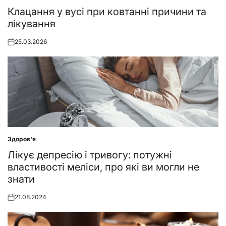
in
Клацання у вусі при ковтанні причини та
лікування
25.03.2026
Posted
on
Здоров'я
Posted
in
Лікує депресію і тривогу: потужні
властивості меліси, про які ви могли не
знати
21.08.2024
Posted
on