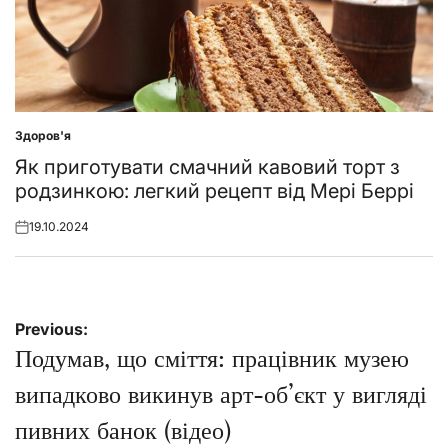
Здоров'я
Posted
in
Як приготувати смачний кавовий торт з
родзинкою: легкий рецепт від Мері Беррі
19.10.2024
Posted
on
Навігація
Previous:
записів
Подумав, що сміття: працівник музею
випадково викинув арт-об’єкт у вигляді
пивних банок (відео)