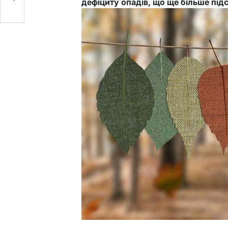
дефіциту опадів, що ще більше під