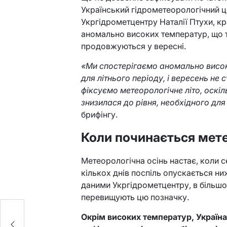
Український гідрометеорологічний ц
Укргідрометцентру Наталії Птухи, к
аномально високих температур, що т
продовжуються у вересні.
«Ми спостерігаємо аномально високі
для літнього періоду, і вересень не 
фіксуємо метеорологічне літо, оск
знизилася до рівня, необхідного для
брифінгу.
Коли починається мете
Метеорологічна осінь настає, коли
кількох днів поспіль опускається ниж
даними Укргідрометцентру, в більшос
перевищують цю позначку.
Окрім високих температур, Україн