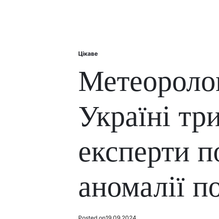
Цікаве
Posted
in
Метеоролог
Україні три
експерти п
аномалії п
Posted on
19.09.2024