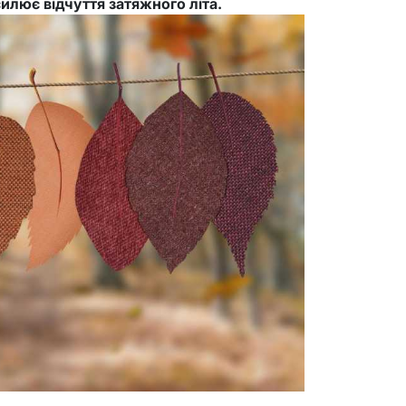
силює відчуття затяжного літа.