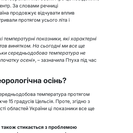
ентр. За словами речниці
раїна продовжує відчувати вплив
ривали протягом усього літа і
 температурні показники, які характерні
став винятком. На сьогодні ми все ще
ільки середньодобова температура не
 початку осені»
, – зазначила Птуха під час
орологічна осінь?
 середньодобова температура протягом
че 15 градусів Цельсія. Проте, згідно з
ті областей України ці показники все ще
а також стикається з проблемою