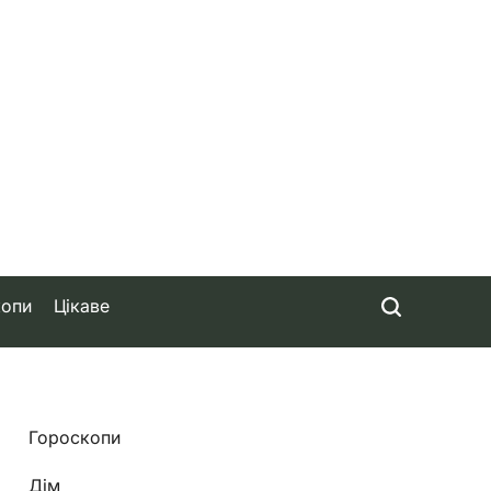
копи
Цікаве
Гороскопи
Дім