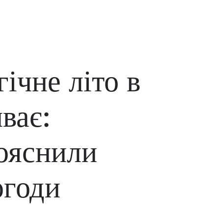
ічне літо в
ває:
ояснили
огоди