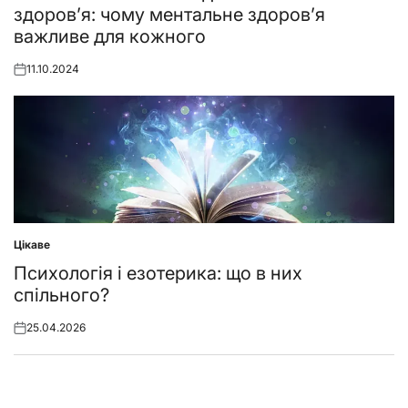
здоров’я: чому ментальне здоров’я
важливе для кожного
11.10.2024
Posted
on
Цікаве
Posted
in
Психологія і езотерика: що в них
спільного?
25.04.2026
Posted
on