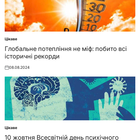
Цікаве
Posted
in
Глобальне потепління не міф: побито всі
історичні рекорди
08.08.2024
Posted
on
Цікаве
Posted
in
10 жовтня Всесвітній день психічного