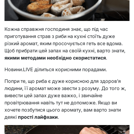
Кожна справжня господиня знає, що під час
приготування страв з риби на кухні стоїть дуже
різкий аромат, яким просочується геть все вдома.
Щоб прибрати цей запах на своїй кухні, варто знати,
якими методами необхідно скористатися
.
Новини.LIVE ділиться корисними порадами.
Попри те, що риба є дуже корисною для здоров’я
людини, її аромат може звести з розуму. До того ж,
вивести цей запах дуже важко, і звичайне
провітрювання навіть тут не допоможе. Якщо ви
хочете позбутися цього аромату, вам варто знати
деякі
прості лайфхаки
.