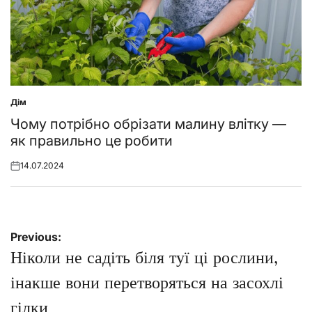
Дім
Posted
in
Чому потрібно обрізати малину влітку —
як правильно це робити
14.07.2024
Posted
on
Навігація
Previous:
записів
Ніколи не садіть біля туї ці рослини,
інакше вони перетворяться на засохлі
гілки