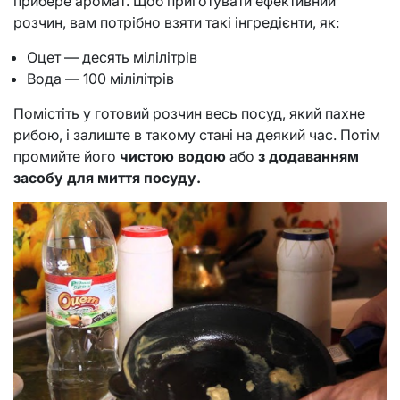
прибере аромат. Щоб приготувати ефективний
розчин, вам потрібно взяти такі інгредієнти, як:
Оцет — десять мілілітрів
Вода — 100 мілілітрів
Помістіть у готовий розчин весь посуд, який пахне
рибою, і залиште в такому стані на деякий час. Потім
промийте його
чистою водою
або
з додаванням
засобу для миття посуду.