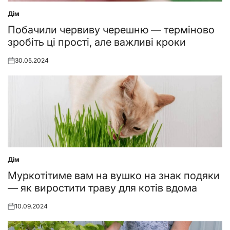
Дім
Posted
in
Побачили червиву черешню — терміново
зробіть ці прості, але важливі кроки
30.05.2024
Posted
on
Дім
Posted
in
Муркотітиме вам на вушко на знак подяки
— як виростити траву для котів вдома
10.09.2024
Posted
on