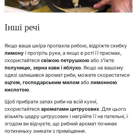
Інші речі
Якщо ваша шкіра пропахла рибою, відріжте скибку
лимону
і протріть руки, а якщо в роті її присмак,
скористайтеся
свіжою петрушкою
або з’їжте
полуницю, зерна кави і яблуко
. Якщо на вашому
одязі залишився аромат риби, можете скористатися
оцтом, господарським милом
або
лимонною
кислотою
.
Щоб прибрати запах риби на всій кухні,
скористайтеся
ароматами цитрусових
. Для цього
візьміть цедру цитрусових і нагрійте її на пательні, і
згодом ви відчуєте, що рибний аромат починає
потихеньку зникати з приміщення.