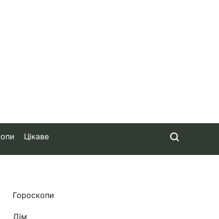
копи
Цікаве
Гороскопи
Дім