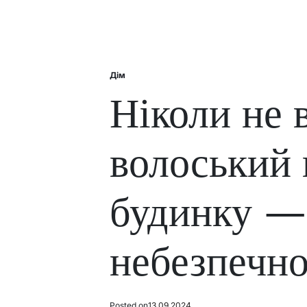
Дім
Posted
in
Ніколи не 
волоський 
будинку —
небезпечн
Posted on
13.09.2024