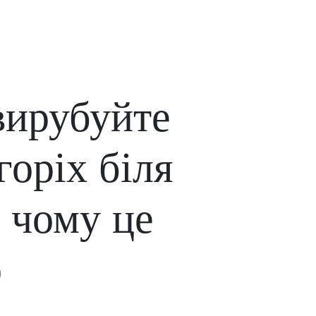
вирубуйте
горіх біля
 чому це
о