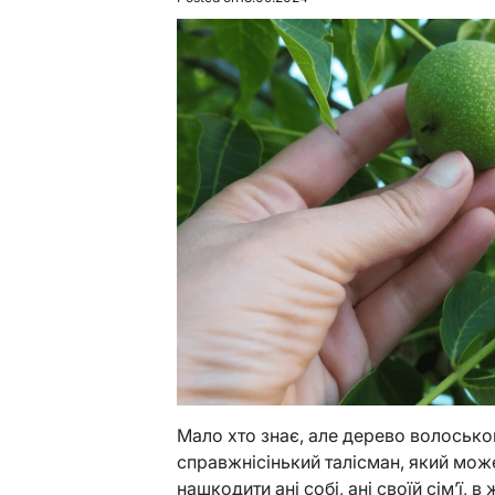
Мало хто знає, але дерево волосько
справжнісінький талісман, який може
нашкодити ані собі, ані своїй сім’ї, 