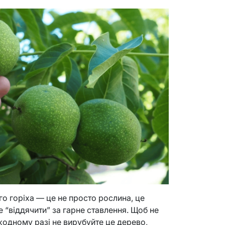
го горіха — це не просто рослина, це
 “віддячити” за гарне ставлення. Щоб не
в жодному разі не вирубуйте це дерево,