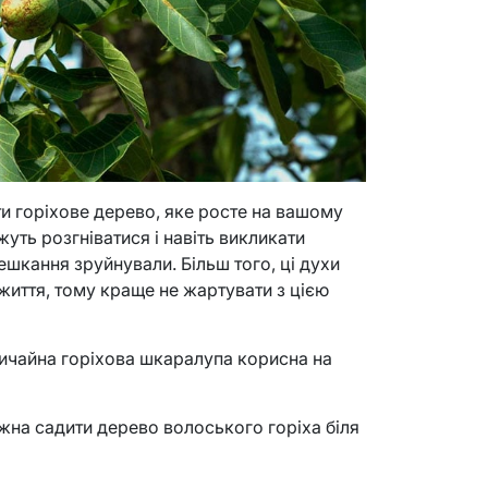
ти горіхове дерево, яке росте на вашому
жуть розгніватися і навіть викликати
ешкання зруйнували. Більш того, ці духи
життя, тому краще не жартувати з цією
вичайна горіхова шкаралупа корисна на
ожна садити дерево волоського горіха біля