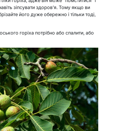
ілки горіха, адже він може “помститися” і
авіть зіпсувати здоров’я. Тому якщо ви
різайте його дуже обережно і тільки тоді,
оського горіха потрібно або спалити, або