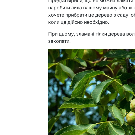
Предки вірили, що не можна ламати г
наробити лиха вашому майну або ж н
хочете прибрати це дерево з саду, об
коли це дійсно необхідно.
При цьому, зламані гілки дерева вол
закопати.