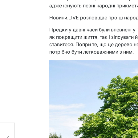
адже існують певні народні прикмети,
Новини.LIVE розповідає про ці народ
Предки у давні часи були впевнені у
як покращити життя, так і зіпсувати й
ставитеся. Попри те, що це дерево н
потрібно бути легковажними з ним.
е