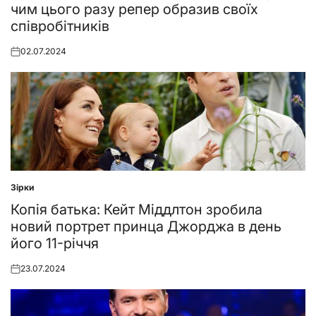
чим цього разу репер образив своїх
співробітників
02.07.2024
Posted
on
Зірки
Posted
in
Копія батька: Кейт Міддлтон зробила
новий портрет принца Джорджа в день
його 11-річчя
23.07.2024
Posted
on