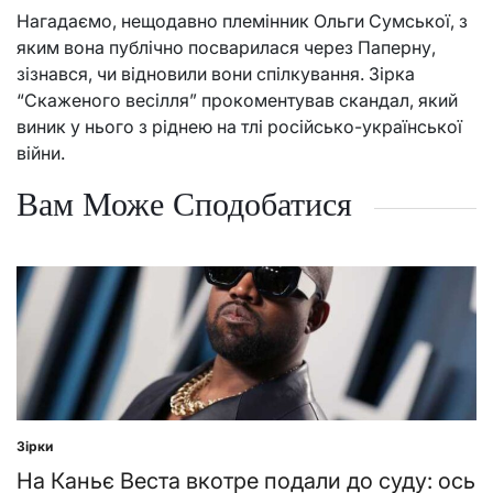
Нагадаємо, нещодавно племінник Ольги Сумської, з
яким вона публічно посварилася через Паперну,
зізнався, чи відновили вони спілкування. Зірка
“Скаженого весілля” прокоментував скандал, який
виник у нього з ріднею на тлі російсько-української
війни.
Вам Може Сподобатися
Зірки
Posted
in
На Каньє Веста вкотре подали до суду: ось