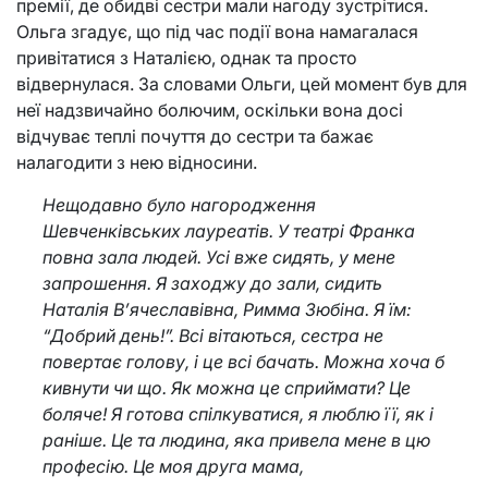
премії, де обидві сестри мали нагоду зустрітися.
Ольга згадує, що під час події вона намагалася
привітатися з Наталією, однак та просто
відвернулася. За словами Ольги, цей момент був для
неї надзвичайно болючим, оскільки вона досі
відчуває теплі почуття до сестри та бажає
налагодити з нею відносини.
Нещодавно було нагородження
Шевченківських лауреатів. У театрі Франка
повна зала людей. Усі вже сидять, у мене
запрошення. Я заходжу до зали, сидить
Наталія В’ячеславівна, Римма Зюбіна. Я їм:
“Добрий день!”. Всі вітаються, сестра не
повертає голову, і це всі бачать. Можна хоча б
кивнути чи що. Як можна це сприймати? Це
боляче! Я готова спілкуватися, я люблю її, як і
раніше. Це та людина, яка привела мене в цю
професію. Це моя друга мама,