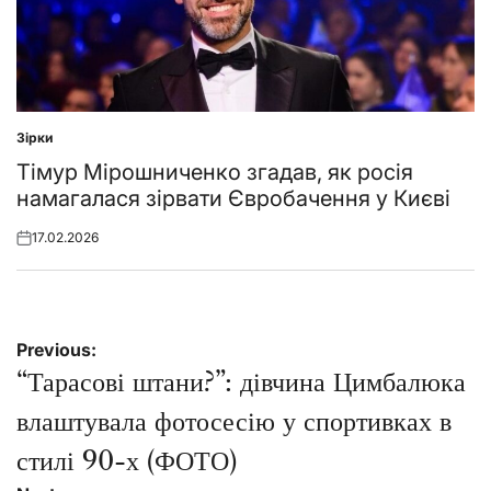
Зірки
Posted
in
Тімур Мірошниченко згадав, як росія
намагалася зірвати Євробачення у Києві
17.02.2026
Posted
on
Навігація
Previous:
записів
“Тарасові штани?”: дівчина Цимбалюка
влаштувала фотосесію у спортивках в
стилі 90-х (ФОТО)