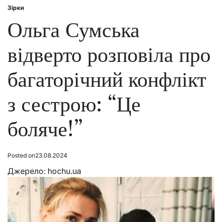
Зірки
Posted
in
Ольга Сумська
відверто розповіла про
багаторічний конфлікт
з сестрою: “Це
боляче!”
Posted on
23.08.2024
Джерело:
hochu.ua