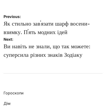
Навігація
Previous:
записів
Як стильно завʼязати шарф восени-
взимку. Пʼять модних ідей
Next:
Ви навіть не знали, що так можете:
суперсила різних знаків Зодіаку
Гороскопи
Дім