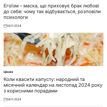
Posted
in
​Егоїзм – маска, що приховує брак любові
до себе: чому так відбувається, розповіли
психологи
06.11.2024
Posted
on
Цікаве
Posted
in
Коли квасити капусту: народний та
місячний календар на листопад 2024 року
з корисними порадами
06.11.2024
Posted
on