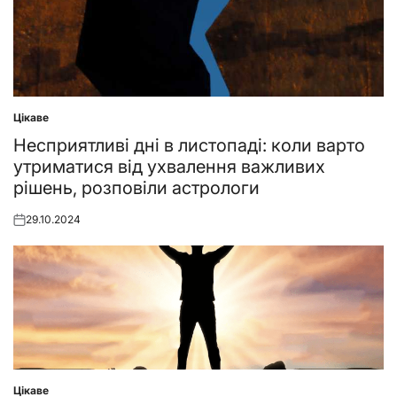
Цікаве
Posted
in
Несприятливі дні в листопаді: коли варто
утриматися від ухвалення важливих
рішень, розповіли астрологи
29.10.2024
Posted
on
Цікаве