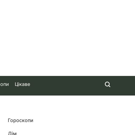
копи
Цікаве
Гороскопи
Дім