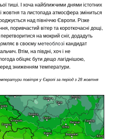
ньої тиші. І хоча найближчими днями істотних 
і жовтня та листопада атмосфера зміниться 
роджується над північчю Європи. Різке 
я, поривчастий вітер та короткочасні дощі, 
ь перетворитися на мокрий сніг, додадуть 
метеоблозі
домляє в своєму 
 кандидат 
ьчич. Втім, на півдні, хоч і не 
погода обіцяє бути дещо лагіднішою, 
перед зниженням температури.
мператури повітря у Європі за період з 28 жовтня 