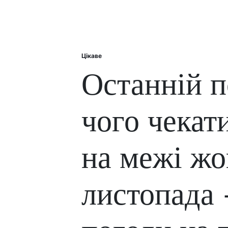
Цікаве
Posted
in
Останній п
чого чекат
на межі жо
листопада