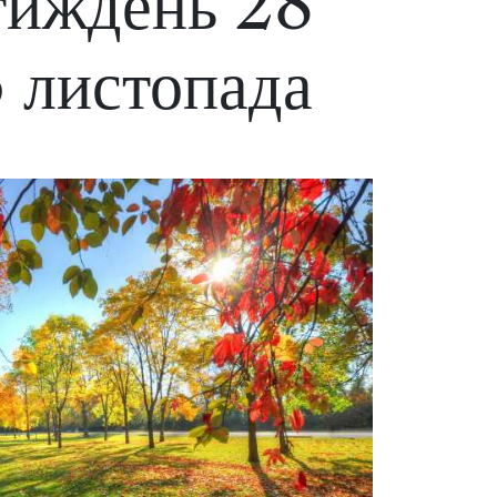
тиждень 28
 листопада