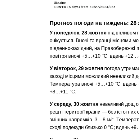
Прогноз погоди на тиждень: 28 
У понеділок, 28 жовтня
 під впливом п
очікується. Вночі та вранці місцями м
південно-західний, на Правобережжі пі
повітря вночі +5…+10 °С, вдень +12…+
У вівторок, 29 жовтня
 погода утрима
заході місцями можливий невеликий дощ.
Температура вночі +5…+10 °С, вдень +
+8…+11 °С.
У середу, 30 жовтня
 невеликий дощ оч
решті території країни — без істотних 
змінних напрямків, 3 – 8 м/с. Температ
сході подекуди близько 0 °С; вдень +9