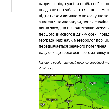
накриє період сухої та стабільної осін
опадів не передбачається, вже на меж
під натиском активного циклону, що за
зниження температури, попри сподіванн
які на заході та півночі України можут
першого зимового відтінку осені, пові
географічних наук, метеоролог Ігор Кібал
передбачається значного потепління, 
даруючи ще трохи осіннього затишку 
На карті представлений прогноз середньої те
2024 року. 