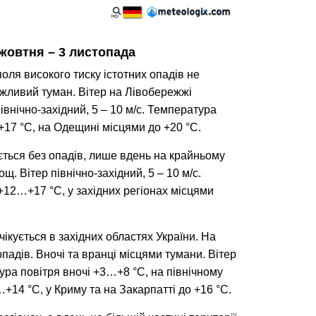
жовтня – 3 листопада 
оля високого тиску істотних опадів не 
ожливий туман. Вітер на Лівобережжі 
внічно-західний, 5 – 10 м/с. Температура 
17 °С, на Одещині місцями до +20 °С.
ється без опадів, лише вдень на крайньому 
 Вітер північно-західний, 5 – 10 м/с. 
12…+17 °С, у західних регіонах місцями 
ікується в західних областях України. На 
опадів. Вночі та вранці місцями тумани. Вітер 
ура повітря вночі +3…+8 °С, на північному 
…+14 °С, у Криму та на Закарпатті до +16 °С.