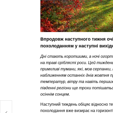
Впродовж наступного тижня очік
похолоданням у наступні вихід
Дні стають коротшими, а ночі огор
на траві сріблясті роси. Цей тиждень
примхливі тумани, які, мов серпанки, 
наближенням останніх днів жовтня п
температур, вітру та навіть перших с
південні регіони ще трохи потішатьс
осіннім сонцем.
Наступний тиждень обіцяє відносно тепл
ро
похолодання вже визирає на горизонті.