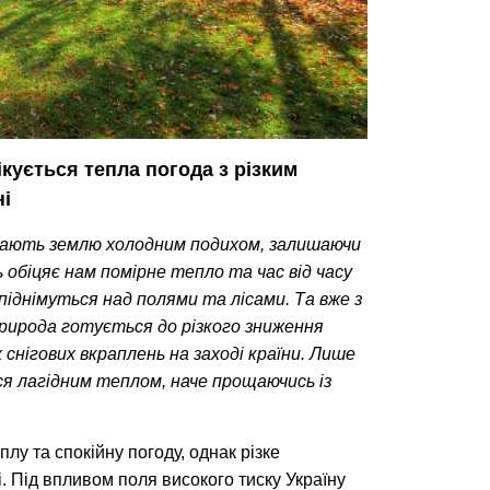
ується тепла погода з різким 
ні
тають землю холодним подихом, залишаючи 
 обіцяє нам помірне тепло та час від часу 
піднімуться над полями та лісами. Та вже з 
рирода готується до різкого зниження 
нігових вкраплень на заході країни. Лише 
я лагідним теплом, наче прощаючись із 
у та спокійну погоду, однак різке 
 Під впливом поля високого тиску Україну 