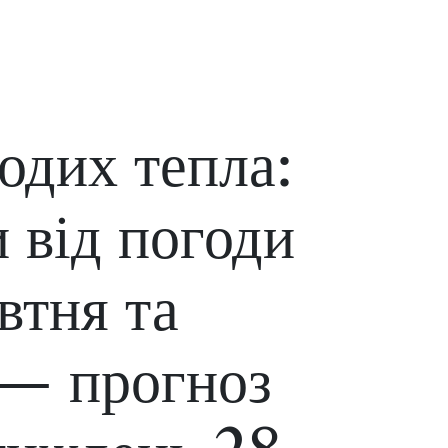
одих тепла:
и від погоди
втня та
 — прогноз