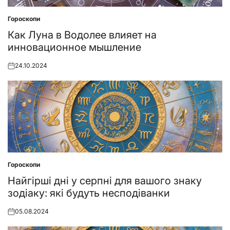
Гороскопи
Posted
in
Как Луна в Водолее влияет на
инновационное мышление
24.10.2024
Posted
on
Гороскопи
Posted
in
Найгірші дні у серпні для вашого знаку
зодіаку: які будуть несподіванки
05.08.2024
Posted
on