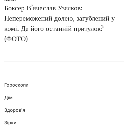
Боксер В’ячеслав Узєлков:
Непереможений долею, загублений у
комі. Де його останній притулок?
(ФОТО)
Гороскопи
Дім
Здоров'я
Зірки