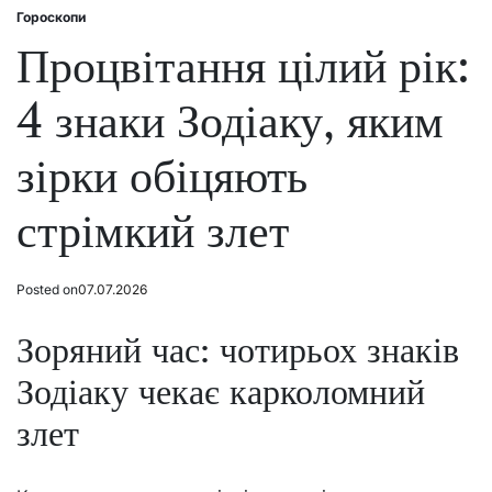
Гороскопи
Posted
in
Процвітання цілий рік:
4 знаки Зодіаку, яким
зірки обіцяють
стрімкий злет
Posted on
07.07.2026
Зоряний час: чотирьох знаків
Зодіаку чекає карколомний
злет