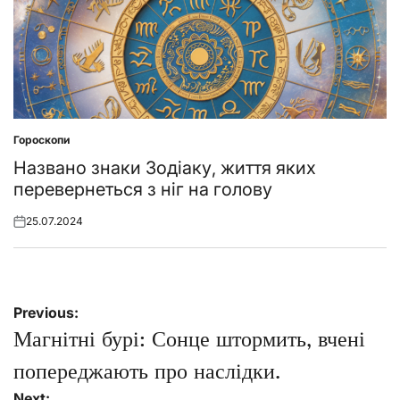
Гороскопи
Posted
in
Названо знаки Зодіаку, життя яких
перевернеться з ніг на голову
25.07.2024
Posted
on
Навігація
Previous:
записів
Магнітні бурі: Сонце штормить, вчені
попереджають про наслідки.
Next: