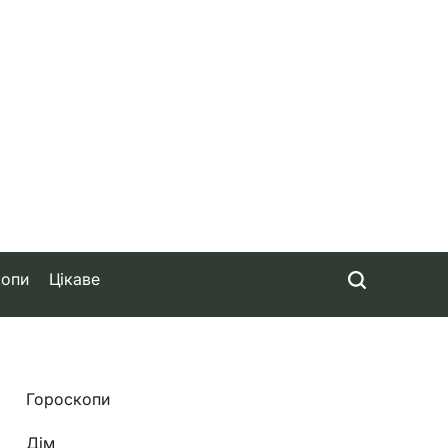
копи
Цікаве
Гороскопи
Дім