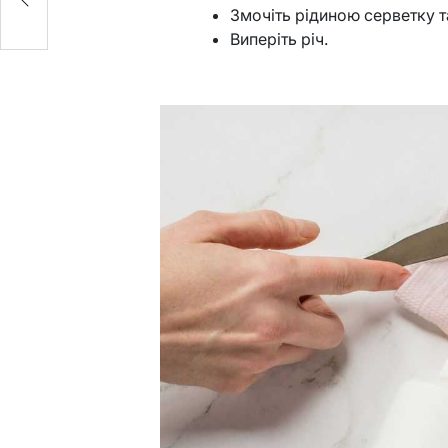
Змочіть рідиною серветку т
Виперіть річ.