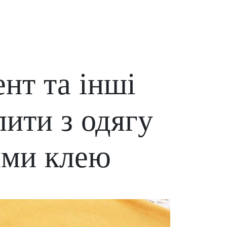
нт та інші
ити з одягу
ями клею