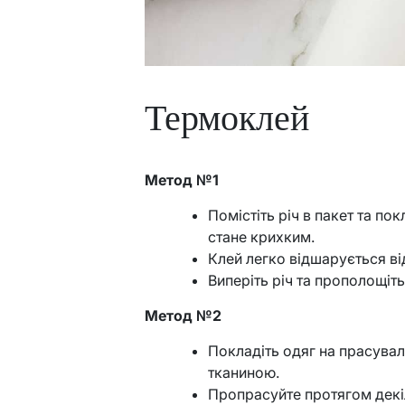
Термоклей
Метод №1
Помістіть річ в пакет та по
стане крихким.
Клей легко відшарується ві
Виперіть річ та прополощіт
Метод №2
Покладіть одяг на прасува
тканиною.
Пропрасуйте протягом декіл