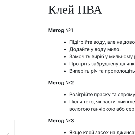
Клей ПВА
Метод №1
Підігрійте воду, але не дов
Додайте у воду мило.
Замочіть виріб у мильному 
Протріть забруднену ділянк
Виперіть річ та прополощіт
Метод №2
Розігрійте праску та спрям
Після того, як застиглий кл
вологою ганчіркою або сер
Метод №3
Якщо клей засох на джинсах