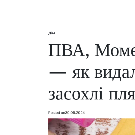
Дім
Posted
in
ПВА, Моме
— як видал
засохлі пл
Posted on
30.05.2024