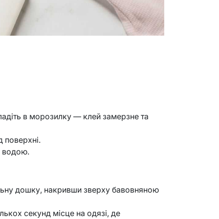
кладіть в морозилку — клей замерзне та
д поверхні.
ь водою.
льну дошку, накривши зверху бавовняною
ькох секунд місце на одязі, де