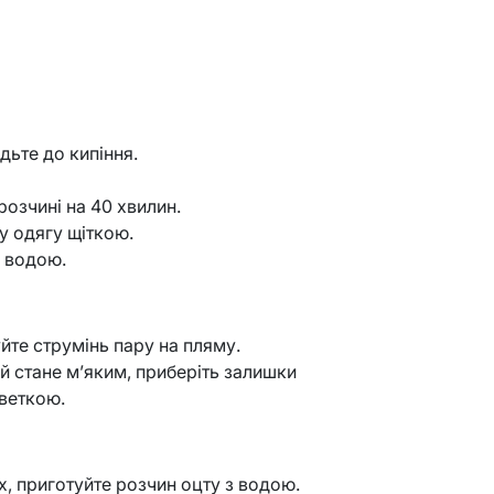
одьте до кипіння.
розчині на 40 хвилин.
у одягу щіткою.
ь водою.
уйте струмінь пару на пляму.
ей стане м’яким, приберіть залишки
веткою.
, приготуйте розчин оцту з водою.