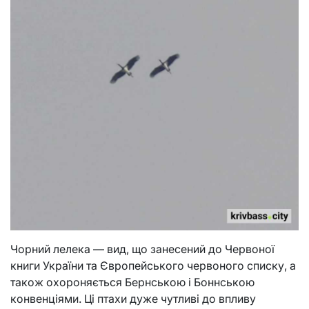
Чорний лелека — вид, що занесений до Червоної
книги України та Європейського червоного списку, а
також охороняється Бернською і Боннською
конвенціями. Ці птахи дуже чутливі до впливу