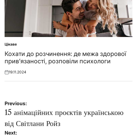
Цікаве
Posted
in
Кохати до розчинення: де межа здорової
привʼязаності, розповіли психологи
19.11.2024
Posted
on
Навігація
Previous:
записів
15 анімаційних проєктів українською
від Світлани Ройз
Next: