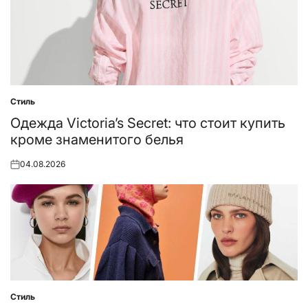
Стиль
Posted
in
Одежда Victoria’s Secret: что стоит купить
кроме знаменитого белья
04.08.2026
Posted
on
Стиль
Posted