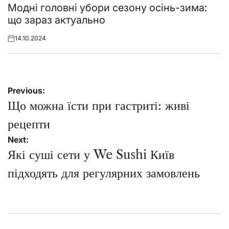
in
Модні головні убори сезону осінь-зима:
що зараз актуально
14.10.2024
Posted
on
Навігація
Previous:
записів
Що можна їсти при гастриті: живі
рецепти
Next:
Які суші сети у We Sushi Київ
підходять для регулярних замовлень