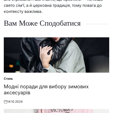
свято сім’ї, а й церковна традиція, тому повага до
контексту важлива.
Вам Може Сподобатися
Стиль
Posted
in
Модні поради для вибору зимових
аксесуарів
14.10.2024
Posted
on