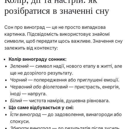
розібратися в значенні сну
Сон про виноград — це не просто випадкова
картинка. Підсвідомість використовує знайомі
символи, щоб передати щось важливе. Значення сну
залежить від контексту:
Колір винограду сонник:
Зелений
— символ надії, нового етапу в житті, але
ще не дозрілого результату.
Чорний
— попередження або приглушені емоції.
Червоний або фіолетовий
— пристрасть, енергія,
іноді — напруга.
Білий
— чистота намірів, душевна рівновага.
Що саме відбувається у сні:
Їсти виноград
— до задоволення, винагороди або
спокуси.
Збирати виноград
— до результатів після зусиль,