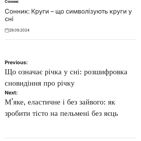
Сонник
Posted
in
Сонник: Круги – що символізують круги у
сні
29.09.2024
Posted
on
Навігація
Previous:
записів
Що означає річка у сні: розшифровка
сновидіння про річку
Next:
М’яке, еластичне і без зайвого: як
зробити тісто на пельмені без яєць