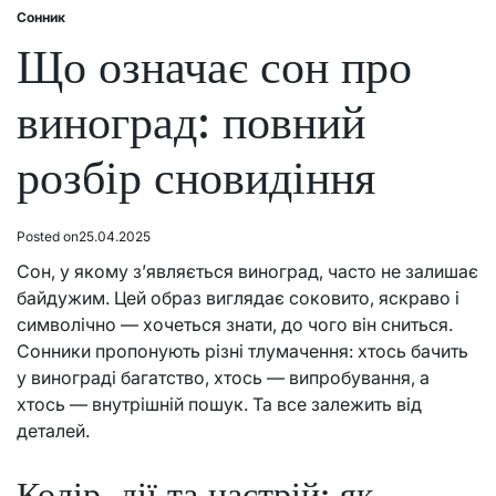
Сонник
Posted
in
Що означає сон про
виноград: повний
розбір сновидіння
Posted on
25.04.2025
Сон, у якому з’являється виноград, часто не залишає
байдужим. Цей образ виглядає соковито, яскраво і
символічно — хочеться знати, до чого він сниться.
Сонники пропонують різні тлумачення: хтось бачить
у винограді багатство, хтось — випробування, а
хтось — внутрішній пошук. Та все залежить від
деталей.
Колір, дії та настрій: як