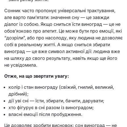
Сонник часто пропонує універсальні трактування,
але варто пам’ятати: значення сну — це завжди
діалог із собою. Якщо сниться їсти виноград — це не
обов’язково про апетит. Це може бути про емоції, які
“дозріли”, або про насолоду, яку людина не дозволяє
собі в реальному житті. А якщо сниться збирати
виноград — це вже символ активної дії: людина вже
на шляху до свого результату, навіть якщо ще його
не усвідомила.
Отже, на що звертати увагу:
колір і стан винограду (свіжий, гнилий, великий,
дрібний);
дії уві сні — їсти, збирати, бачити, дарувати;
хто фігурує в сні разом із виноградом;
власні емоції після пробудження.
Це дозволяє зробити висновок: сон виноград — не