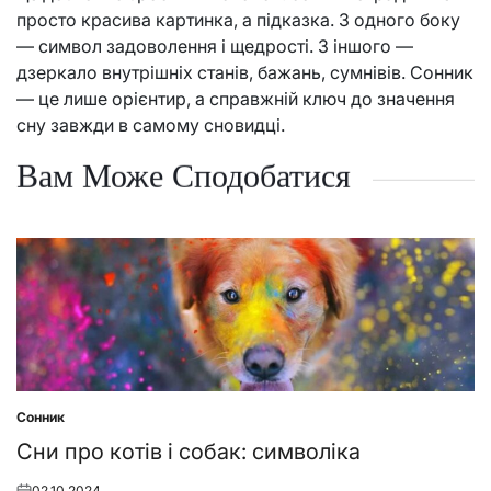
просто красива картинка, а підказка. З одного боку
— символ задоволення і щедрості. З іншого —
дзеркало внутрішніх станів, бажань, сумнівів. Сонник
— це лише орієнтир, а справжній ключ до значення
сну завжди в самому сновидці.
Вам Може Сподобатися
Сонник
Posted
in
Сни про котів і собак: символіка
02.10.2024