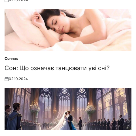
Posted
on
Сонник
Posted
in
Сон: Що означає танцювати уві сні?
02.10.2024
Posted
on