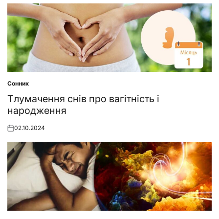
on
Сонник
Posted
in
Тлумачення снів про вагітність і
народження
02.10.2024
Posted
on