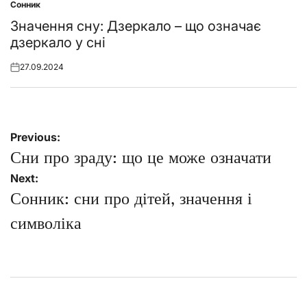
Сонник
Posted
in
Значення сну: Дзеркало – що означає
дзеркало у сні
27.09.2024
Posted
on
Навігація
Previous:
записів
Сни про зраду: що це може означати
Next:
Сонник: сни про дітей, значення і
символіка