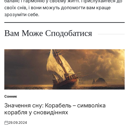
баланс і гармонію у своєму житті. Прислухайтеся до
своїх снів, і вони можуть допомогти вам краще
зрозуміти себе.
Вам Може Сподобатися
Сонник
Posted
in
Значення сну: Корабель – символіка
корабля у сновидіннях
29.09.2024
Posted