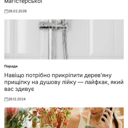
магістерської
26.02.2026
Posted
on
Поради
Posted
in
Навіщо потрібно прикріпити дерев’яну
прищіпку на душову лійку — лайфхак, який
вас здивує
26.12.2024
Posted
on