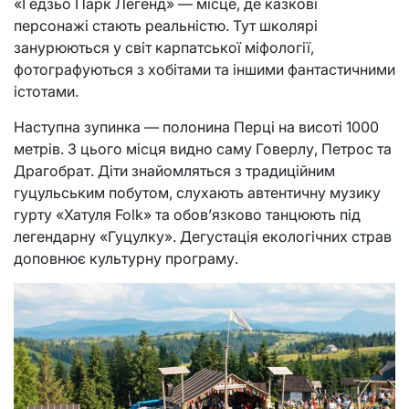
«Гедзьо Парк Легенд» — місце, де казкові
персонажі стають реальністю. Тут школярі
занурюються у світ карпатської міфології,
фотографуються з хобітами та іншими фантастичними
істотами.
Наступна зупинка — полонина Перці на висоті 1000
метрів. З цього місця видно саму Говерлу, Петрос та
Драгобрат. Діти знайомляться з традиційним
гуцульським побутом, слухають автентичну музику
гурту «Хатуля Folk» та обов’язково танцюють під
легендарну «Гуцулку». Дегустація екологічних страв
доповнює культурну програму.