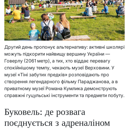
Другий день пропонує альтернативу: активні школярі
можуть підкорити найвищу вершину України —
Говерлу (2061 метр), а тих, хто віддає перевагу
спокійнішому темпу, чекають музеї Верховини. У
музеї «Тіні забутих предків» розповідають про
створення легендарного фільму Параджанова, а в
приватному музеї Романа Кумлика демонструють
справжні гуцульські інструменти та предмети побуту.
Буковель: де розвага
поєднується з адреналіном