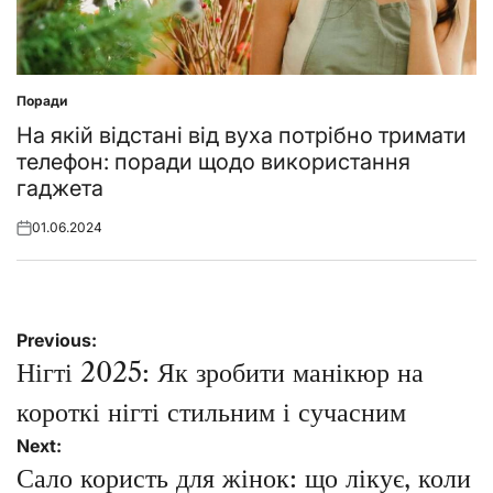
Поради
Posted
in
На якій відстані від вуха потрібно тримати
телефон: поради щодо використання
гаджета
01.06.2024
Posted
on
Навігація
Previous:
записів
Нігті 2025: Як зробити манікюр на
короткі нігті стильним і сучасним
Next:
Сало користь для жінок: що лікує, коли