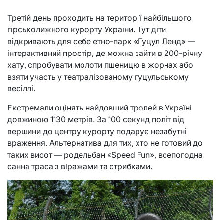
Третій день проходить на території найбільшого
гірськолижного курорту України. Тут діти
відкривають для себе етно-парк «Гуцул Ленд» —
інтерактивний простір, де можна зайти в 200-річну
хату, спробувати молоти пшеницю в жорнах або
взяти участь у театралізованому гуцульському
весіллі.
Екстремали оцінять найдовший тролей в Україні
довжиною 1130 метрів. За 100 секунд політ від
вершини до центру курорту подарує незабутні
враження. Альтернатива для тих, хто не готовий до
таких висот — родельбан «Speed Fun», всепогодна
санна траса з віражами та стрибками.