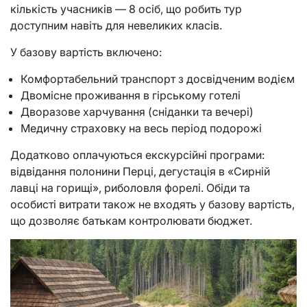
кількість учасників — 8 осіб, що робить тур
доступним навіть для невеликих класів.
У базову вартість включено:
Комфортабельний транспорт з досвідченим водієм
Двомісне проживання в гірському готелі
Дворазове харчування (сніданки та вечері)
Медичну страховку на весь період подорожі
Додатково оплачуються екскурсійні програми:
відвідання полонини Перці, дегустація в «Сирній
лавці на горищі», риболовля форелі. Обіди та
особисті витрати також не входять у базову вартість,
що дозволяє батькам контролювати бюджет.