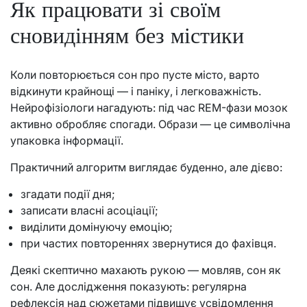
Як працювати зі своїм
сновидінням без містики
Коли повторюється сон про пусте місто, варто
відкинути крайнощі — і паніку, і легковажність.
Нейрофізіологи нагадують: під час REM-фази мозок
активно обробляє спогади. Образи — це символічна
упаковка інформації.
Практичний алгоритм виглядає буденно, але дієво:
згадати події дня;
записати власні асоціації;
виділити домінуючу емоцію;
при частих повтореннях звернутися до фахівця.
Деякі скептично махають рукою — мовляв, сон як
сон. Але дослідження показують: регулярна
рефлексія над сюжетами підвищує усвідомлення