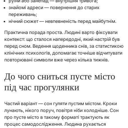
руїни або занепад — внутрішня тривога;
знайомі адреси — повернення до старих
переживань;
нічний сюжет — невпевненість перед майбутнім.
Практична порада проста. Людині варто фіксувати
контекст: що сталося напередодні, який настрій був
перед сном. Ведення щоденника снів, за статистикою
клінічних психологів, допомагає точніше відчитувати
повторювані символи вже через кілька тижнів.
До чого сниться пусте місто
під час прогулянки
Частий варіант — сон гуляти пустим містом. Кроки
лунають, нікого поруч, повітря ніби холодніше. Сон
про пусте місто в такому форматі трактують як
процес самодослідження. Людина рухається