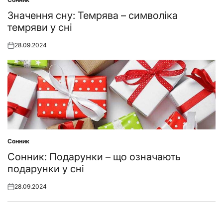
Posted
in
Значення сну: Темрява – символіка
темряви у сні
28.09.2024
Posted
on
Сонник
Posted
in
Сонник: Подарунки – що означають
подарунки у сні
28.09.2024
Posted
on