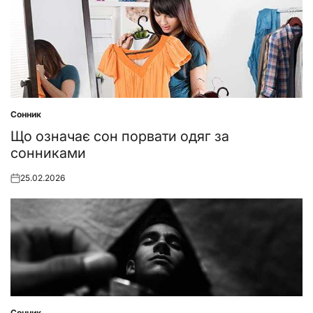
Сонник
Posted
in
Що означає сон порвати одяг за
сонниками
25.02.2026
Posted
on
Сонник