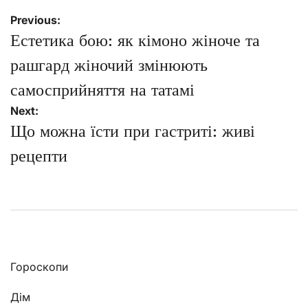
Навігація
Previous:
записів
Естетика бою: як кімоно жіноче та
рашгард жіночий змінюють
самосприйняття на татамі
Next:
Що можна їсти при гастриті: живі
рецепти
Гороскопи
Дім