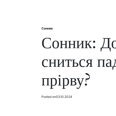
Сонник
Posted
in
Сонник: До
сниться па
прірву?
Posted on
03.10.2024