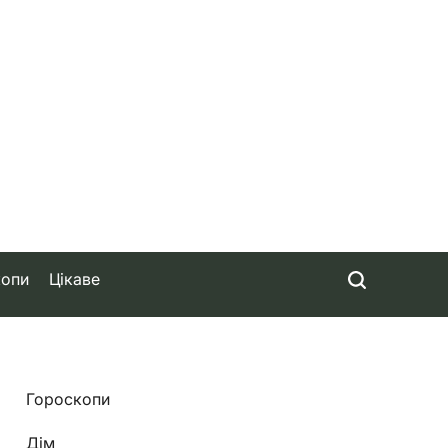
копи
Цікаве
Гороскопи
Дім