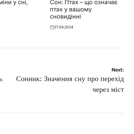
in
іни у сні,
Сон: Птах – що означає
птах у вашому
сновидінні
27.09.2024
Posted
on
Next:
ь
Сонник: Значення сну про перехід
через міст