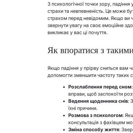
З психологічної точки зору, падіння
страхи та невпевненість. Це може б
страхом перед невідомим. Якщо ви ч
звернути увагу на своє емоційне здо
викликає у вас ці почуття.
Як впоратися з таким
Якщо падіння у прірву сниться вам ча
допомогти зменшити частоту таких с
Розслаблення перед сном
вправи, щоб заспокоїти роз
Ведення щоденника снів
: 
їхні причини.
Розмова з психологом
: Як
консультація з фахівцем м
Зміна способу життя
: Зве