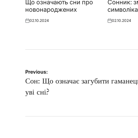
in
in
Що означають сни про
Сонник: зм
новонароджених
символіка
02.10.2024
02.10.2024
Posted
Posted
on
on
Навігація
Previous:
записів
Сон: Що означає загубити гаманец
уві сні?