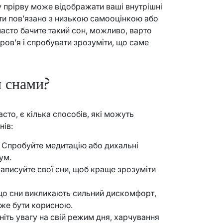
 у прірву може відображати ваші внутрішні
ути пов’язано з низькою самооцінкою або
асто бачите такий сон, можливо, варто
ров’я і спробувати зрозуміти, що саме
и снами?
сто, є кілька способів, які можуть
нів:
: Спробуйте медитацію або дихальні
ум.
Записуйте свої сни, щоб краще зрозуміти
що сни викликають сильний дискомфорт,
оже бути корисною.
рніть увагу на свій режим дня, харчування