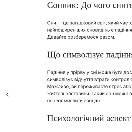
Сонник: До чого снить
Сни — це загадковий світ, який часто
найпоширеніших сновидінь є падіння
Давайте розберемося разом.
Що символізує падіння
Падіння у прірву у сні може бути д
символізує відчуття втрати контролю
Можливо, ви переживаєте стрес або 
и
життєві обставини. Такий сон може б
переосмислити свої дії.
Психологічний аспект