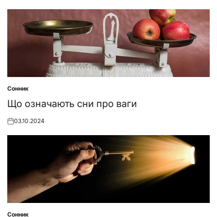
Сонник
Posted
in
Що означають сни про ваги
03.10.2024
Posted
on
Сонник