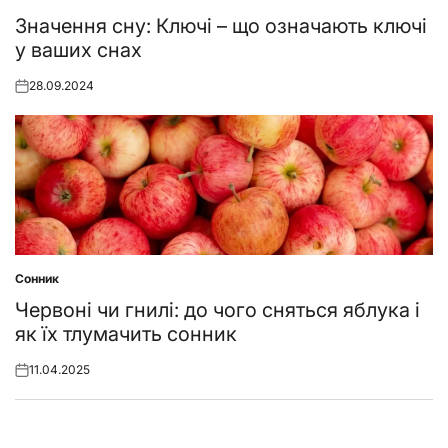
Posted
in
Значення сну: Ключі – що означають ключі
у ваших снах
28.09.2024
Posted
on
Сонник
Posted
in
Червоні чи гнилі: до чого сняться яблука і
як їх тлумачить сонник
11.04.2025
Posted
on