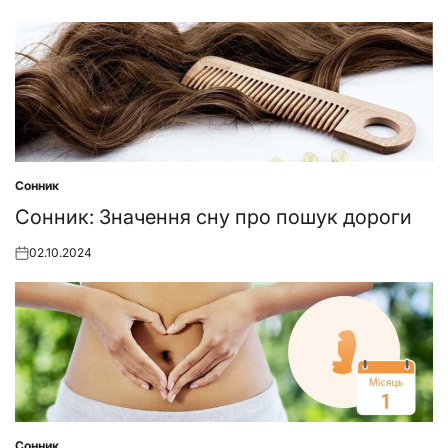
Posted
on
Сонник
Posted
in
Сонник: Значення сну про пошук дороги
02.10.2024
Posted
on
Сонник