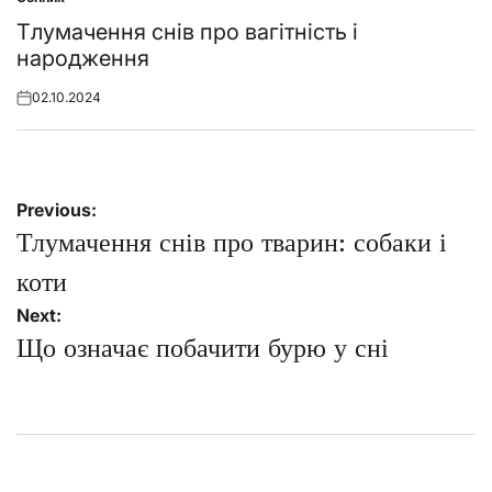
Posted
in
Тлумачення снів про вагітність і
народження
02.10.2024
Posted
on
Навігація
Previous:
записів
Тлумачення снів про тварин: собаки і
коти
Next:
Що означає побачити бурю у сні