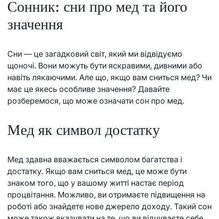
Сонник: сни про мед та його
значення
Сни — це загадковий світ, який ми відвідуємо
щоночі. Вони можуть бути яскравими, дивними або
навіть лякаючими. Але що, якщо вам сниться мед? Чи
має це якесь особливе значення? Давайте
розберемося, що може означати сон про мед.
Мед як символ достатку
Мед здавна вважається символом багатства і
достатку. Якщо вам сниться мед, це може бути
знаком того, що у вашому житті настає період
процвітання. Можливо, ви отримаєте підвищення на
роботі або знайдете нове джерело доходу. Такий сон
може також вказувати на те, що ви відчуваєте себе