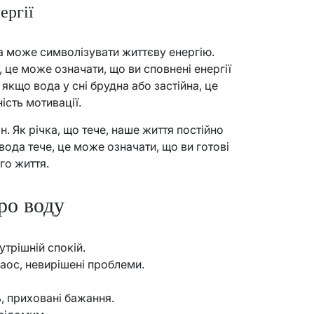
ергії
на може символізувати життєву енергію.
, це може означати, що ви сповнені енергії
 якщо вода у сні брудна або застійна, це
ість мотивації.
 Як річка, що тече, наше життя постійно
 вода тече, це може означати, що ви готові
ого життя.
ро воду
утрішній спокій.
аос, невирішені проблеми.
ь, приховані бажання.