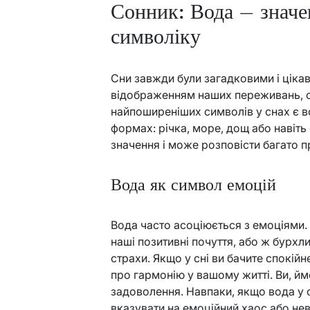
Сонник: Вода – значен
символіку
Сни завжди були загадковими і ціка
відображенням наших переживань, с
найпоширеніших символів у снах є в
формах: річка, море, дощ або навіт
значення і може розповісти багато п
Вода як символ емоцій
Вода часто асоціюється з емоціями.
наші позитивні почуття, або ж бурхли
страхи. Якщо у сні ви бачите спокійн
про гармонію у вашому житті. Ви, ймо
задоволення. Навпаки, якщо вода у 
вказувати на емоційний хаос або не