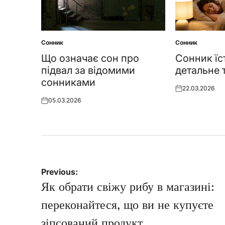
Сонник
Сонник
Posted
Posted
in
in
Що означає сон про
Сонник їс
підвал за відомими
детальне 
сонниками
22.03.2026
Posted
05.03.2026
on
Posted
on
Навігація
Previous:
записів
Як обрати свіжу рибу в магазині:
переконайтеся, що ви не купуєте
зіпсований продукт