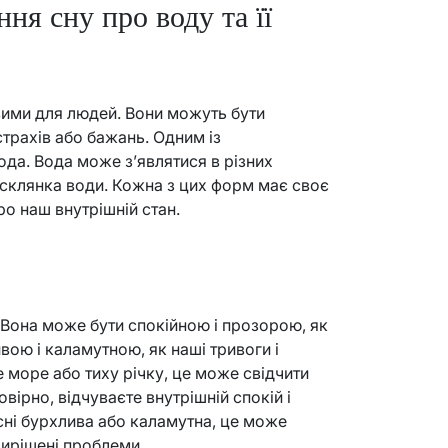
ня сну про воду та її
вими для людей. Вони можуть бути
трахів або бажань. Одним із
ода. Вода може з’являтися в різних
ь склянка води. Кожна з цих форм має своє
ро наш внутрішній стан.
 Вона може бути спокійною і прозорою, як
вою і каламутною, як наші тривоги і
е море або тиху річку, це може свідчити
вірно, відчуваєте внутрішній спокій і
сні бурхлива або каламутна, це може
вирішені проблеми.