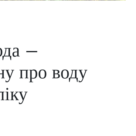
ода –
ну про воду
ліку