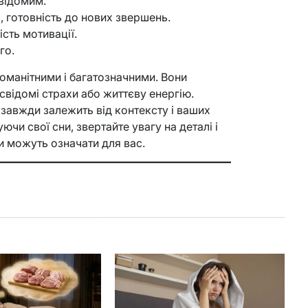
евідомим.
, готовність до нових звершень.
ість мотивації.
го.
оманітними і багатозначними. Вони
свідомі страхи або життєву енергію.
 завжди залежить від контексту і ваших
чи свої сни, звертайте увагу на деталі і
и можуть означати для вас.