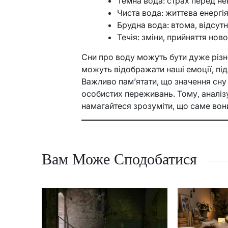
Темна вода: страх перед н
Чиста вода: життєва енергія
Брудна вода: втома, відсутн
Течія: зміни, прийняття ново
Сни про воду можуть бути дуже різн
можуть відображати наші емоції, під
Важливо пам’ятати, що значення сну
особистих переживань. Тому, аналізую
намагайтеся зрозуміти, що саме вон
Вам Може Сподобатися