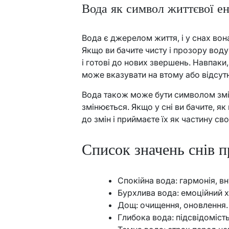
Вода як символ життєвої ен
Вода є джерелом життя, і у снах во
Якщо ви бачите чисту і прозору воду
і готові до нових звершень. Навпаки,
може вказувати на втому або відсутн
Вода також може бути символом змін.
змінюється. Якщо у сні ви бачите, як
до змін і приймаєте їх як частину св
Список значень снів п
Спокійна вода: гармонія, вн
Бурхлива вода: емоційний х
Дощ: очищення, оновлення.
Глибока вода: підсвідоміст