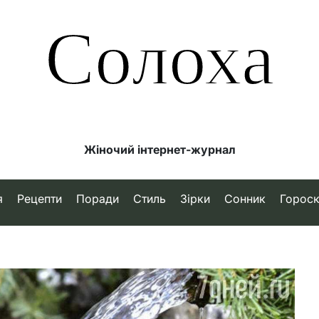
Солоха
Жіночий інтернет-журнал
я
Рецепти
Поради
Стиль
Зірки
Сонник
Горос