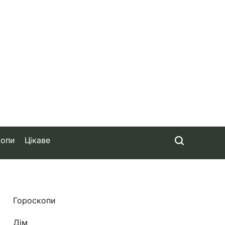
копи
Цікаве
Гороскопи
Дім