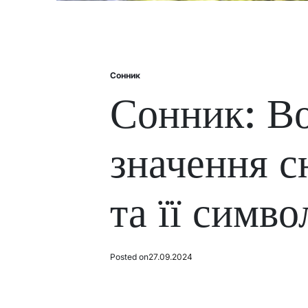
Сонник
Posted
in
Сонник: В
значення с
та її симво
Posted on
27.09.2024