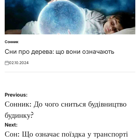
Сонник
Posted
in
Сни про дерева: що вони означають
02.10.2024
Posted
on
Навігація
Previous:
записів
Сонник: До чого сниться будівництво
будинку?
Next:
Сон: Що означає поїздка у транспорті