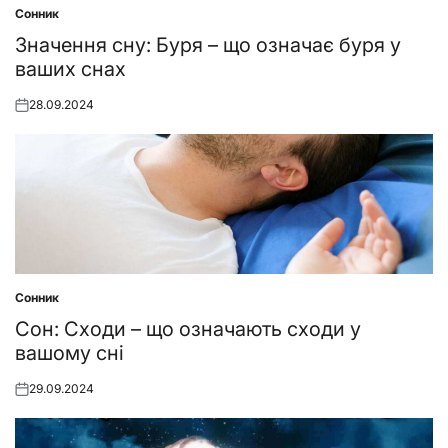
Сонник
Posted
in
Значення сну: Буря – що означає буря у
ваших снах
28.09.2024
Posted
on
Сонник
Posted
in
Сон: Сходи – що означають сходи у
вашому сні
29.09.2024
Posted
on