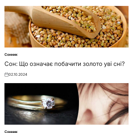
Сонник
Posted
in
Сон: Що означає побачити золото уві сні?
02.10.2024
Posted
on
Сонник