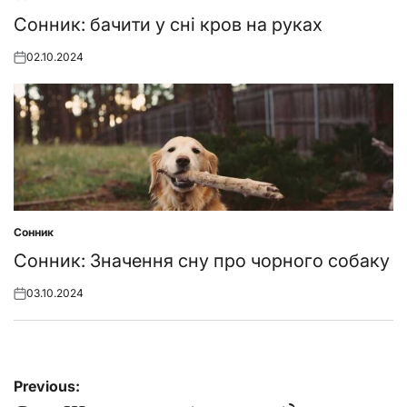
Posted
in
Сонник: бачити у сні кров на руках
02.10.2024
Posted
on
Сонник
Posted
in
Сонник: Значення сну про чорного собаку
03.10.2024
Posted
on
Навігація
Previous: