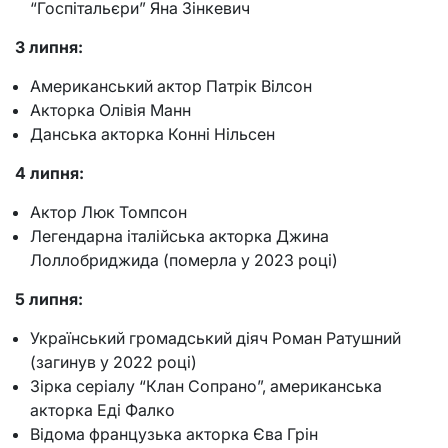
“Госпітальєри” Яна Зінкевич
3 липня:
Американський актор Патрік Вілсон
Акторка Олівія Манн
Данська акторка Конні Нільсен
4 липня:
Актор Люк Томпсон
Легендарна італійська акторка Джина
Лоллобриджида (померла у 2023 році)
5 липня:
Український громадський діяч Роман Ратушний
(загинув у 2022 році)
Зірка серіалу “Клан Сопрано”, американська
акторка Еді Фалко
Відома французька акторка Єва Грін