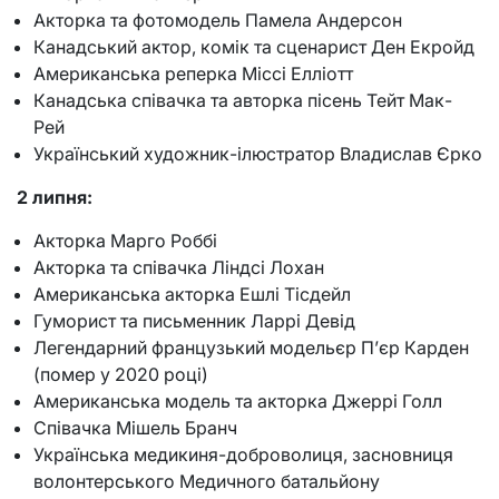
Акторка та фотомодель Памела Андерсон
Канадський актор, комік та сценарист Ден Екройд
Американська реперка Міссі Елліотт
Канадська співачка та авторка пісень Тейт Мак-
Рей
Український художник-ілюстратор Владислав Єрко
2 липня:
Акторка Марго Роббі
Акторка та співачка Ліндсі Лохан
Американська акторка Ешлі Тісдейл
Гуморист та письменник Ларрі Девід
Легендарний французький модельєр П’єр Карден
(помер у 2020 році)
Американська модель та акторка Джеррі Голл
Співачка Мішель Бранч
Українська медикиня-доброволиця, засновниця
волонтерського Медичного батальйону