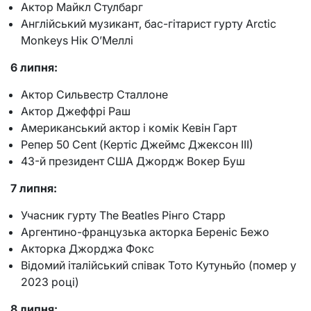
Актор Майкл Стулбарг
Англійський музикант, бас-гітарист гурту Arctic
Monkeys Нік О’Меллі
6 липня:
Актор Сильвестр Сталлоне
Актор Джеффрі Раш
Американський актор і комік Кевін Гарт
Репер 50 Cent (Кертіс Джеймс Джексон III)
43-й президент США Джордж Вокер Буш
7 липня:
Учасник гурту The Beatles Рінго Старр
Аргентино-французька акторка Береніс Бежо
Акторка Джорджа Фокс
Відомий італійський співак Тото Кутуньйо (помер у
2023 році)
8 липня: