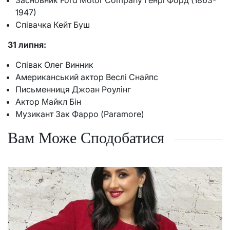
Засновник Ford Motor Company Генрі Форд (1863-
1947)
Співачка Кейт Буш
31 липня:
Співак Олег Винник
Американський актор Веслі Снайпс
Письменниця Джоан Роулінг
Актор Майкл Бін
Музикант Зак Фарро (Paramore)
Вам Може Сподобатися