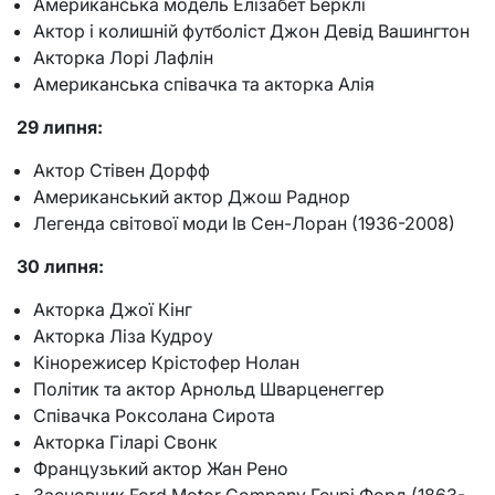
Американська модель Елізабет Берклі
Актор і колишній футболіст Джон Девід Вашингтон
Акторка Лорі Лафлін
Американська співачка та акторка Алія
29 липня:
Актор Стівен Дорфф
Американський актор Джош Раднор
Легенда світової моди Ів Сен-Лоран (1936-2008)
30 липня:
Акторка Джої Кінг
Акторка Ліза Кудроу
Кінорежисер Крістофер Нолан
Політик та актор Арнольд Шварценеггер
Співачка Роксолана Сирота
Акторка Гіларі Свонк
Французький актор Жан Рено