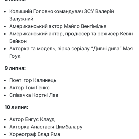
Колишній Головнокомандувач ЗСУ Валерій
Залужний
Американський актор Майло Вентімілья
Американський актор, продюсер та режисер Кевін
Бейкон
Акторка та модель, зірка серіалу “Дивні дива” Мая
Гоук
9 липня:
Поет Ігор Калинець
Актор Том Генкс
Співачка Кортні Лав
10 липня:
Актор Енгус Клауд
Акторка Анастасія Цимбалару
Хореограф Влад Яма