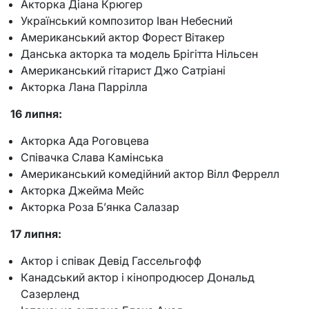
Акторка Діана Крюгер
Український композитор Іван Небесний
Американський актор Форест Вітакер
Данська акторка та модель Брігітта Нільсен
Американський гітарист Джо Сатріані
Акторка Лана Паррілла
16 липня:
Акторка Ада Роговцева
Співачка Слава Камінська
Американський комедійний актор Вілл Феррелл
Акторка Джейма Мейс
Акторка Роза Б’янка Салазар
17 липня:
Актор і співак Девід Гассельгофф
Канадський актор і кінопродюсер Дональд
Сазерленд