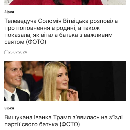
Зірки
Posted
in
Телеведуча Соломія Вітвіцька розповіла
про поповнення в родині, а також
показала, як вітала батька з важливим
святом (ФОТО)
25.07.2024
Posted
on
Зірки
Posted
in
Вишукана Іванка Трамп з’явилась на зʼїзді
партії свого батька (ФОТО)