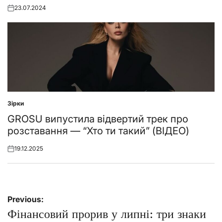
23.07.2024
Posted
on
Зірки
Posted
in
GROSU випустила відвертий трек про
розставання — “Хто ти такий” (ВІДЕО)
19.12.2025
Posted
on
Навігація
Previous:
записів
Фінансовий прорив у липні: три знаки