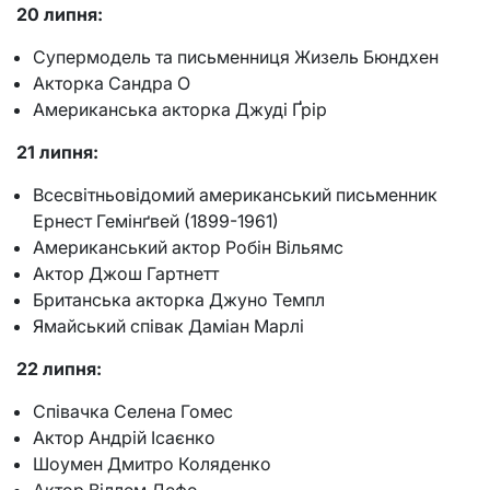
20 липня:
Супермодель та письменниця Жизель Бюндхен
Акторка Сандра О
Американська акторка Джуді Ґрір
21 липня:
Всесвітньовідомий американський письменник
Ернест Гемінґвей (1899-1961)
Американський актор Робін Вільямс
Актор Джош Гартнетт
Британська акторка Джуно Темпл
Ямайський співак Даміан Марлі
22 липня:
Співачка Селена Гомес
Актор Андрій Ісаєнко
Шоумен Дмитро Коляденко