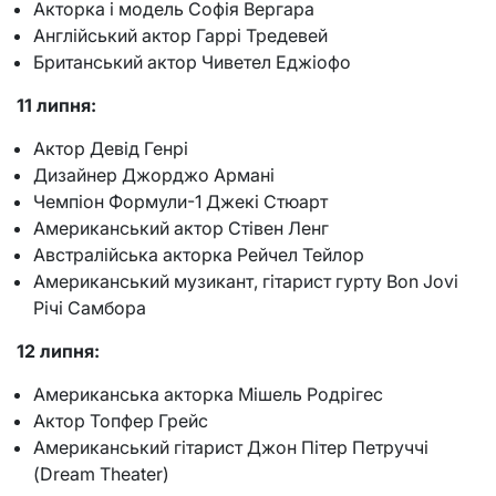
Акторка і модель Софія Вергара
Англійський актор Гаррі Тредевей
Британський актор Чиветел Еджіофо
11 липня:
Актор Девід Генрі
Дизайнер Джорджо Армані
Чемпіон Формули-1 Джекі Стюарт
Американський актор Стівен Ленг
Австралійська акторка Рейчел Тейлор
Американський музикант, гітарист гурту Bon Jovi
Річі Самбора
12 липня:
Американська акторка Мішель Родрігес
Актор Топфер Грейс
Американський гітарист Джон Пітер Петруччі
(Dream Theater)