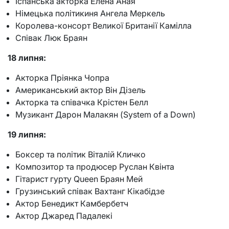
Іспанська акторка Елена Аная
Німецька політикиня Ангела Меркель
Королева-консорт Великої Британії Камілла
Співак Люк Браян
18 липня:
Акторка Пріянка Чопра
Американський актор Він Дізель
Акторка та співачка Крістен Белл
Музикант Дарон Малакян (System of a Down)
19 липня:
Боксер та політик Віталій Кличко
Композитор та продюсер Руслан Квінта
Гітарист гурту Queen Браян Мей
Грузинський співак Вахтанг Кікабідзе
Актор Бенедикт Камбербетч
Актор Джаред Падалекі