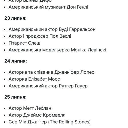
Актор Віллем Дефо
Американський музикант Дон Генлі
23 липня:
Американський актор Вуді Гаррельсон
Актор і продюсер Пол Веслі
Гітарист Слеш
Американська модельєрка Моніка Левінскі
24 липня:
Акторка та співачка Дженніфер Лопес
Акторка Елізабет Мосс
Американський актор Рутгер Гауер
25 липня:
Актор Метт Леблан
Актор Джеймс Кромвелл
Сер Мік Джаггер (The Rolling Stones)