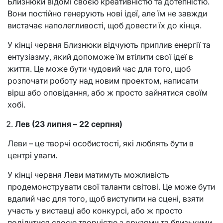
Близнюки відомі своєю креативністю та дотепністю.
Вони постійно генерують нові ідеї, але їм не завжди
вистачає наполегливості, щоб довести їх до кінця.
У кінці червня Близнюки відчують приплив енергії та
ентузіазму, який допоможе їм втілити свої ідеї в
життя. Це може бути чудовий час для того, щоб
розпочати роботу над новим проектом, написати
вірш або оповідання, або ж просто зайнятися своїм
хобі.
Лев (23 липня – 22 серпня)
Леви – це творчі особистості, які люблять бути в
центрі уваги.
У кінці червня Леви матимуть можливість
продемонструвати свої таланти світові. Це може бути
вдалий час для того, щоб виступити на сцені, взяти
участь у виставці або конкурсі, або ж просто
поділитися своєю творчістю з друзями та близькими.