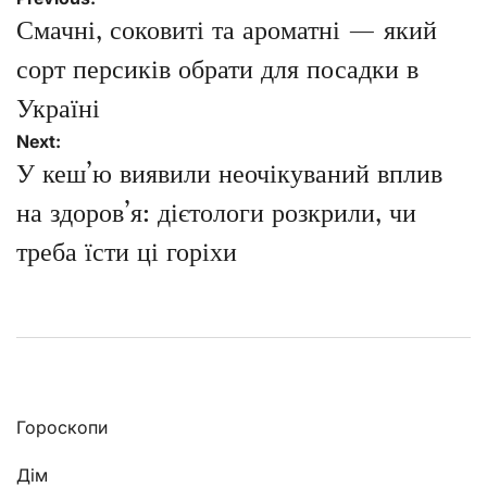
записів
Смачні, соковиті та ароматні — який
сорт персиків обрати для посадки в
Україні
Next:
У кеш’ю виявили неочікуваний вплив
на здоров’я: дієтологи розкрили, чи
треба їсти ці горіхи
Гороскопи
Дім