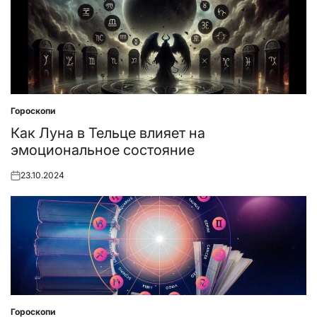
Гороскопи
Posted
in
Как Луна в Тельце влияет на
эмоциональное состояние
23.10.2024
Posted
on
Гороскопи