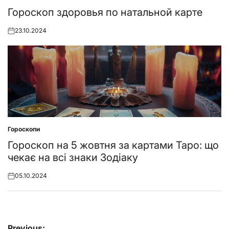
Posted
in
Гороскоп здоровья по натальной карте
23.10.2024
Posted
on
Гороскопи
Posted
in
Гороскоп на 5 жовтня за картами Таро: що
чекає на всі знаки Зодіаку
05.10.2024
Posted
on
Навігація
Previous: