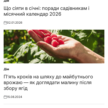
Дім
Posted
in
Що сіяти в січні: поради садівникам і
місячний календар 2026
02.01.2026
Posted
on
Дім
Posted
in
П’ять кроків на шляху до майбутнього
врожаю — як доглядати малину після
збору ягід
15.08.2024
Posted
on