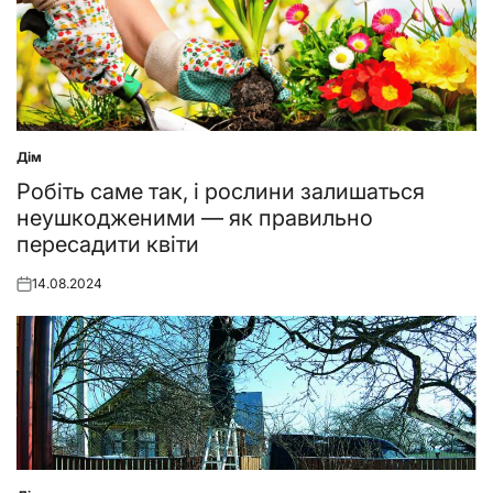
Дім
Posted
in
Робіть саме так, і рослини залишаться
неушкодженими — як правильно
пересадити квіти
14.08.2024
Posted
on