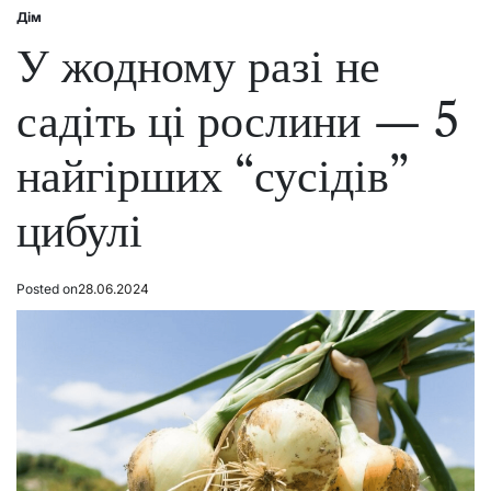
Дім
Posted
in
У жодному разі не
садіть ці рослини — 5
найгірших “сусідів”
цибулі
Posted on
28.06.2024