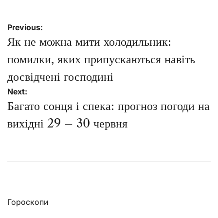
Навігація
Previous:
записів
Як не можна мити холодильник:
помилки, яких припускаються навіть
досвідчені господині
Next:
Багато сонця і спека: прогноз погоди на
вихідні 29 – 30 червня
Гороскопи