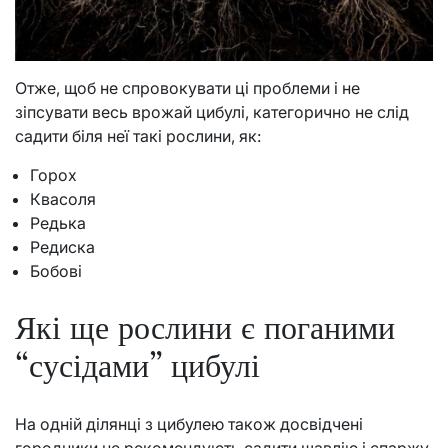
Отже, щоб не спровокувати ці проблеми і не
зіпсувати весь врожай цибулі, категорично не слід
садити біля неї такі рослини, як:
Горох
Квасоля
Редька
Редиска
Бобові
Які ще рослини є поганими
“сусідами” цибулі
На одній ділянці з цибулею також досвідчені
городники не рекомендують садити шавлію і спаржу.